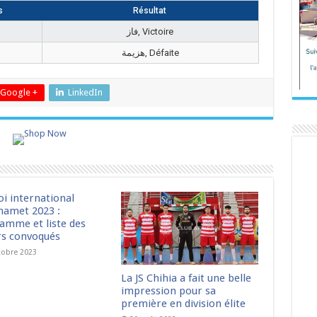
s
Résultat
فاز, Victoire
هزيمة, Défaite
Google +
LinkedIn
oi international
amet 2023 :
amme et liste des
rs convoqués
tobre 2023
La JS Chihia a fait une belle
impression pour sa
première en division élite