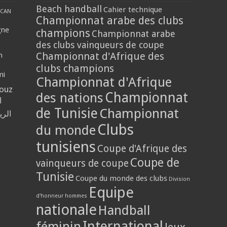
Beach handball
Cahier technique
CAN
Championnat arabe des clubs
gne
champions
Championnat arabe
des clubs vainqueurs de coupe
Championnat d'Afrique des
n
clubs champions
mi
Championnat d'Afrique
louz
Championnat
des nations
ا
de Tunisie
Championnat
الر
Clubs
du monde
tunisiens
Coupe d'Afrique des
Coupe de
vainqueurs de coupe
Tunisie
Coupe du monde des clubs
Division
Equipe
d'honneur hommes
nationale
Handball
International
féminin