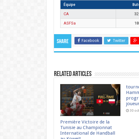
Équipe
But
CA
32
ASFSa
18
Facebook
Twitter
Share
Related Articles
tourn
Hamm
progr
joueu
30 oc
Première Victoire de la
Tunisie au Championnat
International de Handball
au Koweït