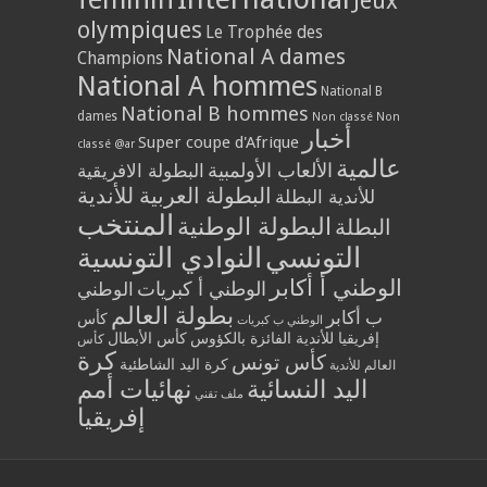
Jeux
olympiques
Le Trophée des
National A dames
Champions
National A hommes
National B
National B hommes
dames
Non classé
Non
أخبار
Super coupe d'Afrique
classé @ar
عالمية
الألعاب الأولمبية
البطولة الافريقية
البطولة العربية للأندية
للأندية البطلة
المنتخب
البطولة الوطنية
البطلة
التونسي
النوادي التونسية
الوطني أ أكابر
الوطني أ كبريات
الوطني
بطولة العالم
ب أكابر
كأس
الوطني ب كبريات
إفريقيا للأندية الفائزة بالكؤوس
كأس الأبطال
كأس
كرة
كأس تونس
كرة اليد الشاطئية
العالم للأندية
اليد النسائية
نهائيات أمم
ملف تقني
إفريقيا