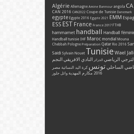
CA
Algérie
Allemagne
angola
Amine Bannour
CAN 2016
Coupe de Tunisie
CAN2022
Danemark
EMM
egypte
Espa
Egypte 2016
Egypte 2021
EST
ESS
France
France 2017
FTHB
handball
hammamet
Handball fémini
Maroc
mondial
Handball tunisie
IHF
Mouna
Qatar
Sa
Chebbah
Pologne
Rio 2016
Préparation
Tunisie
Wael Jal
Saidi
Sylvain Nouet
لترجي الرياضي
النادي الافريقي
النجم
الجزائر
تونس
ياضي الساحلي
مصر
كرة اليد النسائية
مكارم المهدية
2016
وائل جلوز