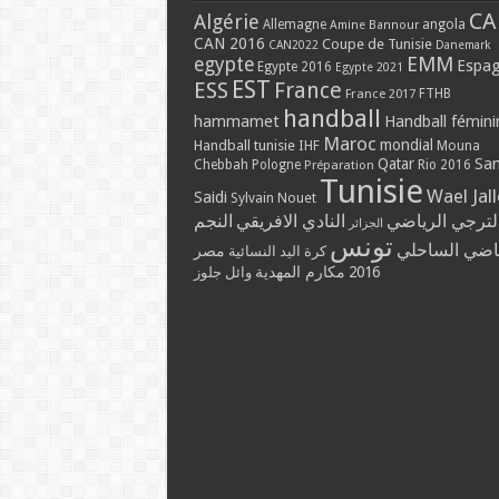
CA
Algérie
Allemagne
angola
Amine Bannour
CAN 2016
Coupe de Tunisie
CAN2022
Danemark
EMM
egypte
Espa
Egypte 2016
Egypte 2021
EST
ESS
France
France 2017
FTHB
handball
hammamet
Handball fémini
Maroc
mondial
Handball tunisie
IHF
Mouna
Qatar
Sa
Chebbah
Pologne
Rio 2016
Préparation
Tunisie
Wael Jal
Saidi
Sylvain Nouet
لترجي الرياضي
النادي الافريقي
النجم
الجزائر
تونس
ياضي الساحلي
مصر
كرة اليد النسائية
مكارم المهدية
2016
وائل جلوز