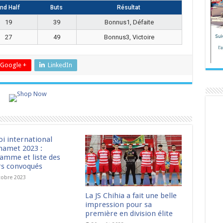
nd Half
Buts
Résultat
19
39
Bonnus1, Défaite
27
49
Bonnus3, Victoire
Google +
LinkedIn
oi international
amet 2023 :
amme et liste des
rs convoqués
tobre 2023
La JS Chihia a fait une belle
impression pour sa
première en division élite