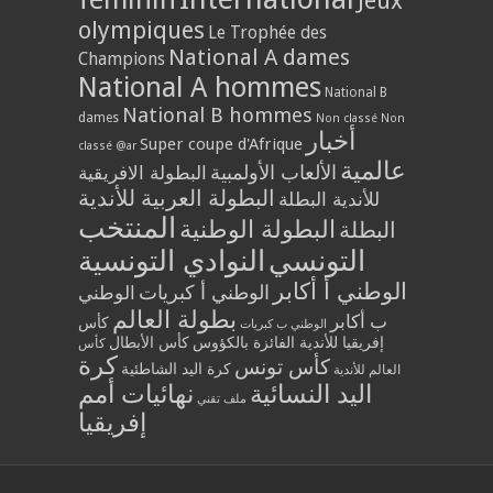
Jeux
olympiques
Le Trophée des
National A dames
Champions
National A hommes
National B
National B hommes
dames
Non classé
Non
أخبار
Super coupe d'Afrique
classé @ar
عالمية
الألعاب الأولمبية
البطولة الافريقية
البطولة العربية للأندية
للأندية البطلة
المنتخب
البطولة الوطنية
البطلة
التونسي
النوادي التونسية
الوطني أ أكابر
الوطني أ كبريات
الوطني
بطولة العالم
ب أكابر
كأس
الوطني ب كبريات
إفريقيا للأندية الفائزة بالكؤوس
كأس الأبطال
كأس
كرة
كأس تونس
كرة اليد الشاطئية
العالم للأندية
اليد النسائية
نهائيات أمم
ملف تقني
إفريقيا