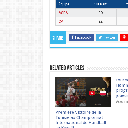
Équipe
1st Half
2
ASEA
20
CA
22
Facebook
Twitter
Share
Related Articles
tourn
Hamm
progr
joueu
30 oc
Première Victoire de la
Tunisie au Championnat
International de Handball
au Koweït