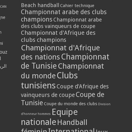
Beach handball
Cahier technique
CAN
Championnat arabe des clubs
gne
champions
Championnat arabe
des clubs vainqueurs de coupe
Championnat d'Afrique des
n
clubs champions
mi
Championnat d'Afrique
louz
Championnat
des nations
ا
de Tunisie
Championnat
الر
Clubs
du monde
tunisiens
Coupe d'Afrique des
Coupe de
vainqueurs de coupe
Tunisie
Coupe du monde des clubs
Division
Equipe
d'honneur hommes
nationale
Handball
International
féminin