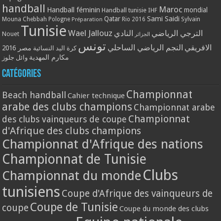
handball
Maroc
Handball féminin
mondial
Handball tunisie
IHF
Qatar
Sami Saidi
Mouna Chebbah
Pologne
Rio 2016
Sylvain
Préparation
Tunisie
Wael Jallouz
الترجي الرياضي
النادي
Nouet
الجزائر
تونس
الافريقي
النجم الرياضي الساحلي
مصر 2016
كرة اليد النسائية
مكارم المهدية
وائل جلوز
Catégories
Championnat
Beach handball
Cahier technique
arabe des clubs champions
Championnat arabe
Championnat
des clubs vainqueurs de coupe
d'Afrique des clubs champions
Championnat d'Afrique des nations
Championnat de Tunisie
Clubs
Championnat du monde
tunisiens
Coupe d'Afrique des vainqueurs de
Coupe de Tunisie
coupe
Coupe du monde des clubs