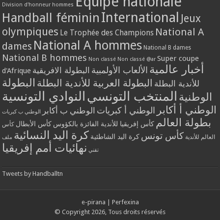
Equipe nationale
Division d'honneur hommes
International
Handball féminin
Jeux
olympiques
National A
Le Trophée des Champions
National A hommes
dames
National B dames
National B hommes
Super coupe
Non classé
Non classé @ar
أخبار عالمية
الألعاب الأولمبية
البطولة الافريقية
d'Afrique
البطولة
البطولة العربية للأندية البطلة
للأندية البطلة
المنتخب التونسي
النوادي التونسية
الوطنية
الوطني أ أكابر
الوطني أ كبريات
الوطني ب أكابر
الوطني ب كبريات
بطولة العالم
كأس إفريقيا للأندية الفائزة بالكؤوس
كأس الأبطال
كأس
كرة اليد النسائية
كأس تونس
كرة اليد الشاطئية
العالم للأندية
ملف
نهائيات أمم إفريقيا
تقني
Tweets by Handballtn
e-pirana
|
Perfexina
© Copyright 2026, Tous droits réservés