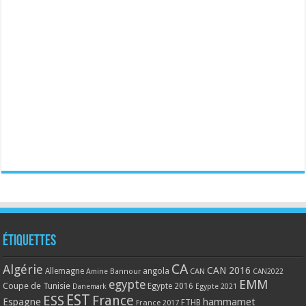
Étiquettes
CA
Algérie
CAN 2016
Allemagne
angola
CAN
Amine Bannour
CAN2022
EMM
egypte
Coupe de Tunisie
Egypte 2016
Danemark
Egypte 2021
EST
ESS
France
Espagne
hammamet
France 2017
FTHB