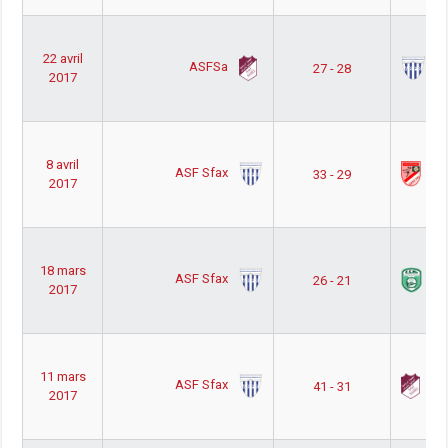
22 avril
ASFSa
AS
27 - 28
2017
8 avril
ASF Sfax
AF
33 - 29
2017
18 mars
ASF Sfax
C
26 - 21
2017
11 mars
ASF Sfax
A
41 - 31
2017