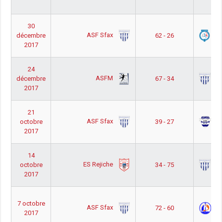
30
ASF Sfax
A
décembre
62 - 26
2017
24
ASFM
AS
décembre
67 - 34
2017
21
ASF Sfax
O
octobre
39 - 27
2017
14
ES Rejiche
AS
octobre
34 - 75
2017
7 octobre
ASF Sfax
AS
72 - 60
2017