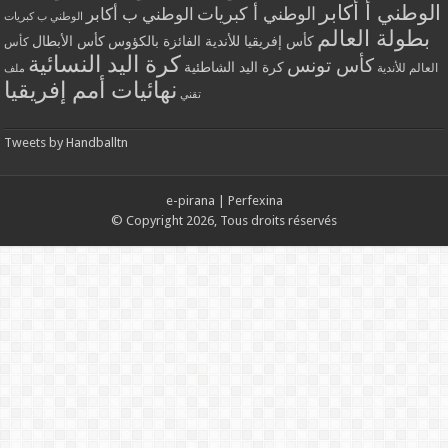
الوطني أ أكابر
الوطني أ كبريات
الوطني ب أكابر
الوطني ب كبريات
بطولة العالم
كأس إفريقيا للأندية الفائزة بالكؤوس
كأس الأبطال
كأس
كرة اليد النسائية
كأس تونس
كرة اليد الشاطئية
العالم للأندية
ملف
نهائيات أمم إفريقيا
تقني
Tweets by Handballtn
e-pirana
|
Perfexina
© Copyright 2026, Tous droits réservés