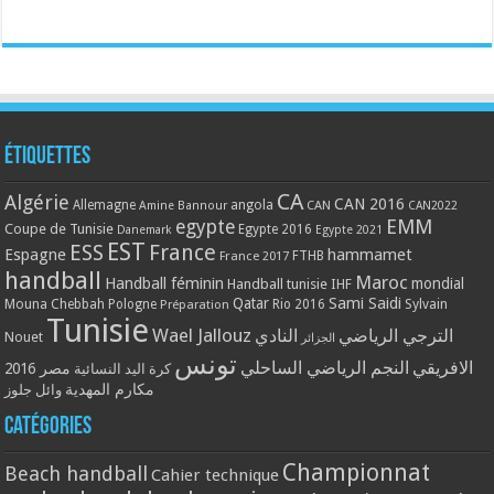
Étiquettes
CA
Algérie
CAN 2016
Allemagne
angola
CAN
Amine Bannour
CAN2022
EMM
egypte
Coupe de Tunisie
Egypte 2016
Danemark
Egypte 2021
EST
ESS
France
Espagne
hammamet
France 2017
FTHB
handball
Maroc
Handball féminin
mondial
Handball tunisie
IHF
Qatar
Sami Saidi
Mouna Chebbah
Pologne
Rio 2016
Sylvain
Préparation
Tunisie
Wael Jallouz
الترجي الرياضي
النادي
Nouet
الجزائر
تونس
الافريقي
النجم الرياضي الساحلي
مصر 2016
كرة اليد النسائية
مكارم المهدية
وائل جلوز
Catégories
Championnat
Beach handball
Cahier technique