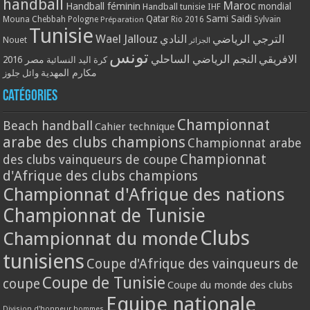
handball
Maroc
Handball féminin
mondial
Handball tunisie
IHF
Qatar
Sami Saidi
Mouna Chebbah
Pologne
Rio 2016
Sylvain
Préparation
Tunisie
Wael Jallouz
الترجي الرياضي
النادي
Nouet
الجزائر
تونس
الافريقي
النجم الرياضي الساحلي
مصر 2016
كرة اليد النسائية
مكارم المهدية
وائل جلوز
Catégories
Championnat
Beach handball
Cahier technique
arabe des clubs champions
Championnat arabe
Championnat
des clubs vainqueurs de coupe
d'Afrique des clubs champions
Championnat d'Afrique des nations
Championnat de Tunisie
Clubs
Championnat du monde
tunisiens
Coupe d'Afrique des vainqueurs de
Coupe de Tunisie
coupe
Coupe du monde des clubs
Equipe nationale
Division d'honneur hommes