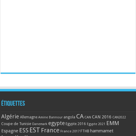
Étiquettes
CA
Algérie
CAN 2016
Allemagne
angola
CAN
Amine Bannour
CAN2022
EMM
egypte
Coupe de Tunisie
Egypte 2016
Danemark
Egypte 2021
EST
ESS
France
Espagne
hammamet
France 2017
FTHB