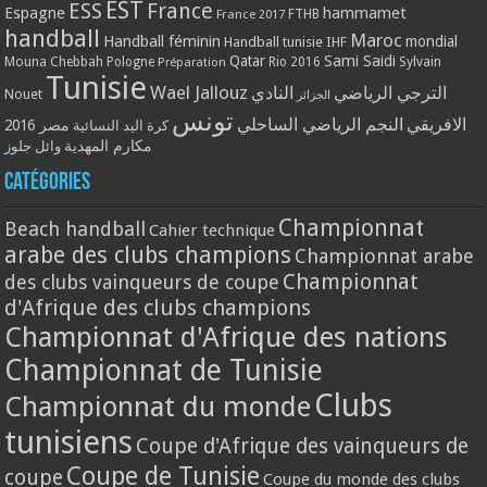
EST
ESS
France
Espagne
hammamet
France 2017
FTHB
handball
Maroc
Handball féminin
mondial
Handball tunisie
IHF
Qatar
Sami Saidi
Mouna Chebbah
Pologne
Rio 2016
Sylvain
Préparation
Tunisie
Wael Jallouz
الترجي الرياضي
النادي
Nouet
الجزائر
تونس
الافريقي
النجم الرياضي الساحلي
مصر 2016
كرة اليد النسائية
مكارم المهدية
وائل جلوز
Catégories
Championnat
Beach handball
Cahier technique
arabe des clubs champions
Championnat arabe
Championnat
des clubs vainqueurs de coupe
d'Afrique des clubs champions
Championnat d'Afrique des nations
Championnat de Tunisie
Clubs
Championnat du monde
tunisiens
Coupe d'Afrique des vainqueurs de
Coupe de Tunisie
coupe
Coupe du monde des clubs