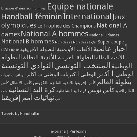
Equipe nationale
Division d'honneur hommes
International
Handball féminin
Jeux
olympiques
National A
Le Trophée des Champions
National A hommes
dames
National B dames
National B hommes
Super coupe
Non classé
Non classé @ar
أخبار عالمية
الألعاب الأولمبية
البطولة الافريقية
d'Afrique
البطولة
البطولة العربية للأندية البطلة
للأندية البطلة
المنتخب التونسي
النوادي التونسية
الوطنية
الوطني أ أكابر
الوطني أ كبريات
الوطني ب أكابر
الوطني ب كبريات
بطولة العالم
كأس إفريقيا للأندية الفائزة بالكؤوس
كأس الأبطال
كأس
كرة اليد النسائية
كأس تونس
كرة اليد الشاطئية
العالم للأندية
ملف
نهائيات أمم إفريقيا
تقني
Tweets by Handballtn
e-pirana
|
Perfexina