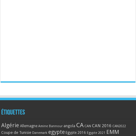
Étiquettes
CA
Algérie
CAN 2016
Allemagne
angola
CAN
Amine Bannour
CAN2022
EMM
egypte
Coupe de Tunisie
Egypte 2016
Danemark
Egypte 2021