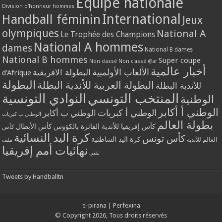
Equipe nationale
Division d'honneur hommes
International
Handball féminin
Jeux
olympiques
National A
Le Trophée des Champions
National A hommes
dames
National B dames
National B hommes
Super coupe
Non classé
Non classé @ar
أخبار عالمية
الألعاب الأولمبية
البطولة الافريقية
d'Afrique
البطولة
البطولة العربية للأندية البطلة
للأندية البطلة
المنتخب التونسي
النوادي التونسية
الوطنية
الوطني أ أكابر
الوطني أ كبريات
الوطني ب أكابر
الوطني ب كبريات
بطولة العالم
كأس إفريقيا للأندية الفائزة بالكؤوس
كأس الأبطال
كأس
كرة اليد النسائية
كأس تونس
كرة اليد الشاطئية
العالم للأندية
ملف
نهائيات أمم إفريقيا
تقني
Tweets by Handballtn
e-pirana
|
Perfexina
© Copyright 2026, Tous droits réservés