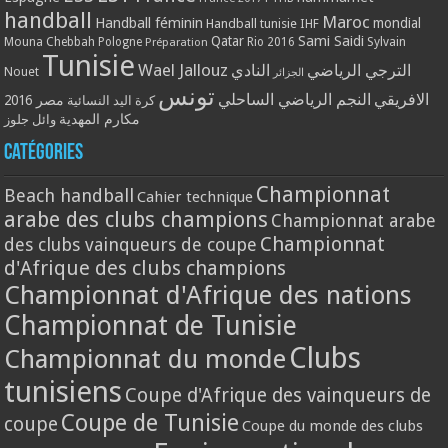
handball
Maroc
Handball féminin
mondial
Handball tunisie
IHF
Qatar
Sami Saidi
Mouna Chebbah
Pologne
Rio 2016
Sylvain
Préparation
Tunisie
Wael Jallouz
الترجي الرياضي
النادي
Nouet
الجزائر
تونس
الافريقي
النجم الرياضي الساحلي
مصر 2016
كرة اليد النسائية
مكارم المهدية
وائل جلوز
Catégories
Championnat
Beach handball
Cahier technique
arabe des clubs champions
Championnat arabe
Championnat
des clubs vainqueurs de coupe
d'Afrique des clubs champions
Championnat d'Afrique des nations
Championnat de Tunisie
Clubs
Championnat du monde
tunisiens
Coupe d'Afrique des vainqueurs de
Coupe de Tunisie
coupe
Coupe du monde des clubs