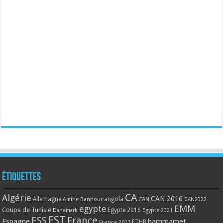
Étiquettes
CA
Algérie
CAN 2016
Allemagne
angola
CAN
Amine Bannour
CAN2022
EMM
egypte
Coupe de Tunisie
Egypte 2016
Danemark
Egypte 2021
EST
ESS
France
Espagne
hammamet
France 2017
FTHB