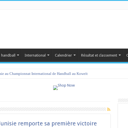
 handball
International
Calendrier
Résultat et classement
C
isie au Championnat International de Handball au Koweït
unisie remporte sa première victoire