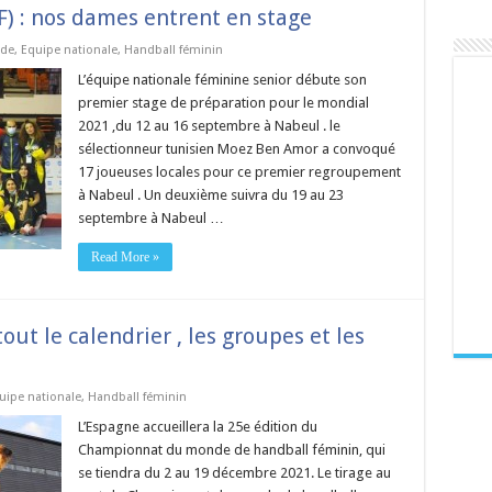
F) : nos dames entrent en stage
de
,
Equipe nationale
,
Handball féminin
L’équipe nationale féminine senior débute son
premier stage de préparation pour le mondial
2021 ,du 12 au 16 septembre à Nabeul . le
sélectionneur tunisien Moez Ben Amor a convoqué
17 joueuses locales pour ce premier regroupement
à Nabeul . Un deuxième suivra du 19 au 23
septembre à Nabeul …
Read More »
out le calendrier , les groupes et les
uipe nationale
,
Handball féminin
L’Espagne accueillera la 25e édition du
Championnat du monde de handball féminin, qui
se tiendra du 2 au 19 décembre 2021. Le tirage au