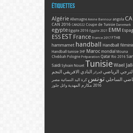
Étiquettes
CA
Algérie
Allemagne
angola
Amine Bannour
CAN 2016
Coupe de Tunisie
CAN2022
Danemark
EMM
egypte
Espa
Egypte 2016
Egypte 2021
EST
ESS
France
France 2017
FTHB
handball
hammamet
Handball fémini
Maroc
mondial
Handball tunisie
IHF
Mouna
Qatar
Sa
Chebbah
Pologne
Rio 2016
Préparation
Tunisie
Wael Jal
Saidi
Sylvain Nouet
لترجي الرياضي
النادي الافريقي
النجم
الجزائر
تونس
ياضي الساحلي
مصر
كرة اليد النسائية
مكارم المهدية
2016
وائل جلوز