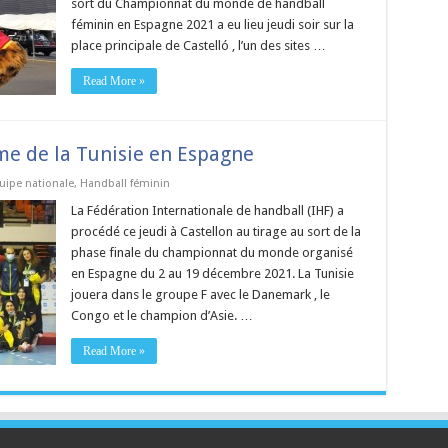
sort du Championnat du monde de handball
féminin en Espagne 2021 a eu lieu jeudi soir sur la
place principale de Castelló , l’un des sites …
Read More »
me de la Tunisie en Espagne
uipe nationale
,
Handball féminin
La Fédération Internationale de handball (IHF) a
procédé ce jeudi à Castellon au tirage au sort de la
phase finale du championnat du monde organisé
en Espagne du 2 au 19 décembre 2021. La Tunisie
jouera dans le groupe F avec le Danemark , le
Congo et le champion d’Asie. …
Read More »