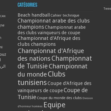
Catégories
Tweet
Beach handball
Cahier technique
CAN
Championnat arabe des clubs
gne
champions
Championnat arabe
des clubs vainqueurs de coupe
Championnat d'Afrique des
n
clubs champions
mi
Championnat d'Afrique
louz
Championnat
des nations
ا
de Tunisie
Championnat
الر
Clubs
du monde
tunisiens
Coupe d'Afrique des
Coupe de
vainqueurs de coupe
Tunisie
Coupe du monde des clubs
Division
Equipe
d'honneur hommes