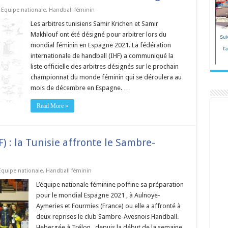
,
Equipe nationale
,
Handball féminin
Les arbitres tunisiens Samir Krichen et Samir
Makhlouf ont été désigné pour arbitrer lors du
mondial féminin en Espagne 2021. La fédération
internationale de handball (IHF) a communiqué la
liste officielle des arbitres désignés sur le prochain
championnat du monde féminin qui se déroulera au
mois de décembre en Espagne. …
Read More »
) : la Tunisie affronte le Sambre-
Equipe nationale
,
Handball féminin
L’équipe nationale féminine poffine sa préparation
pour le mondial Espagne 2021 , à Aulnoye-
Aymeries et Fourmies (France) ou elle a affronté à
deux reprises le club Sambre-Avesnois Handball.
Hebergée à Trélon , depuis la début de la semaine