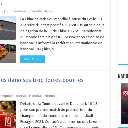
t
de
,
Equipe nationale
,
Handball féminin
La Chine se retire du mondial à cause du Covid-19.
À la suite d’un test positif au COVID-19 au sein de la
délégation de la RP de Chine au 25e Championnat
du monde féminin de l’IHF, l’Association chinoise de
handball a informé la Fédération internationale de
handball (IHF) hier, 9 …
Read More »
Natio
les danoises trop fortes pour les
e
,
Equipe nationale
,
Handball féminin
Défaite de la Tunisie devant le Danemark 16 à 34
pour son premier match du premier tour du
championnat du monde féminin de handball
Espagne 2021. Considéré comme l’un des favoris
pour la médaille au 25e Championnat du monde