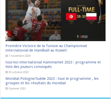
Première Victoire de la Tunisie au Championnat
International de Handball au Koweït
7 novembre 2024
tournoi international Hammamet 2023 : programme et
liste des joueurs convoqués
30 octobre 2023
Mondial Pologne/Suède 2023 : tout le programme , les
groupes et les résultats du mondial
9 janvier 2023