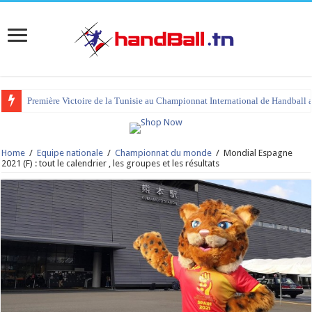
Première Victoire de la Tunisie au Championnat International de Handball 
tournoi international Hammamet 2023 : programme et liste des joueurs co
Home
/
Equipe nationale
/
Championnat du monde
/
Mondial Espagne
2021 (F) : tout le calendrier , les groupes et les résultats