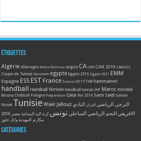
Étiquettes
CA
Algérie
CAN 2016
Allemagne
angola
CAN
Amine Bannour
CAN2022
EMM
egypte
Coupe de Tunisie
Egypte 2016
Danemark
Egypte 2021
EST
ESS
France
Espagne
hammamet
France 2017
FTHB
handball
Maroc
Handball féminin
mondial
Handball tunisie
IHF
Qatar
Sami Saidi
Mouna Chebbah
Pologne
Rio 2016
Sylvain
Préparation
Tunisie
Wael Jallouz
الترجي الرياضي
النادي
Nouet
الجزائر
تونس
الافريقي
النجم الرياضي الساحلي
مصر 2016
كرة اليد النسائية
مكارم المهدية
وائل جلوز
Catégories