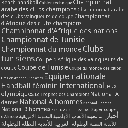
Championnat
Beach handball
Cahier technique
arabe des clubs champions
Championnat arabe
Championnat
des clubs vainqueurs de coupe
d'Afrique des clubs champions
Championnat d'Afrique des nations
Championnat de Tunisie
Clubs
Championnat du monde
tunisiens
Coupe d'Afrique des vainqueurs de
Coupe de Tunisie
coupe
Coupe du monde des clubs
Equipe nationale
Division d'honneur hommes
International
Handball féminin
Jeux
olympiques
National A
Le Trophée des Champions
National A hommes
dames
National B dames
National B hommes
Super coupe
Non classé
Non classé @ar
أخبار عالمية
الألعاب الأولمبية
البطولة الافريقية
d'Afrique
البطولة
البطولة العربية للأندية البطلة
للأندية البطلة