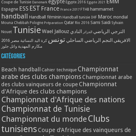
EMM
egypte
Coupe de Tunisie
Egypte 2016
Danemark
Egypte 2021
EST
ESS
France
Espagne
hammamet
France 2017
FTHB
handball
Maroc
Handball féminin
mondial
Handball tunisie
IHF
Qatar
Sami Saidi
Mouna Chebbah
Pologne
Rio 2016
Sylvain
Préparation
Tunisie
Wael Jallouz
الترجي الرياضي
النادي
Nouet
الجزائر
تونس
الافريقي
النجم الرياضي الساحلي
مصر 2016
كرة اليد النسائية
مكارم المهدية
وائل جلوز
Catégories
Championnat
Beach handball
Cahier technique
arabe des clubs champions
Championnat arabe
Championnat
des clubs vainqueurs de coupe
d'Afrique des clubs champions
Championnat d'Afrique des nations
Championnat de Tunisie
Clubs
Championnat du monde
tunisiens
Coupe d'Afrique des vainqueurs de