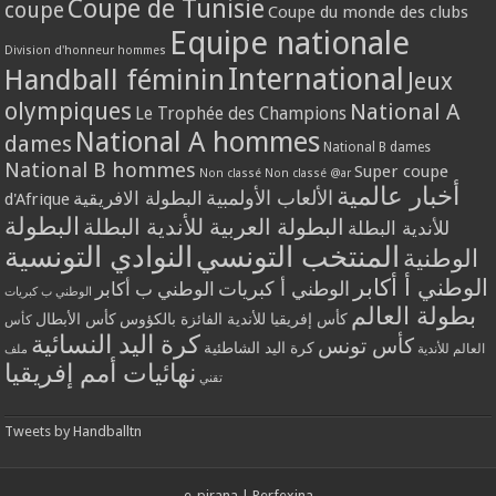
Coupe de Tunisie
coupe
Coupe du monde des clubs
Equipe nationale
Division d'honneur hommes
International
Handball féminin
Jeux
olympiques
National A
Le Trophée des Champions
National A hommes
dames
National B dames
National B hommes
Super coupe
Non classé
Non classé @ar
أخبار عالمية
الألعاب الأولمبية
البطولة الافريقية
d'Afrique
البطولة
البطولة العربية للأندية البطلة
للأندية البطلة
المنتخب التونسي
النوادي التونسية
الوطنية
الوطني أ أكابر
الوطني أ كبريات
الوطني ب أكابر
الوطني ب كبريات
بطولة العالم
كأس إفريقيا للأندية الفائزة بالكؤوس
كأس الأبطال
كأس
كرة اليد النسائية
كأس تونس
كرة اليد الشاطئية
العالم للأندية
ملف
نهائيات أمم إفريقيا
تقني
Tweets by Handballtn
e-pirana
|
Perfexina