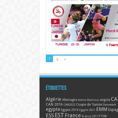
1
2
»
Étiquettes
CA
Algérie
Allemagne
angola
Amine Bannour
CAN 2016
Coupe de Tunisie
CAN2022
Danemark
EMM
egypte
Espa
Egypte 2016
Egypte 2021
EST
ESS
France
France 2017
FTHB