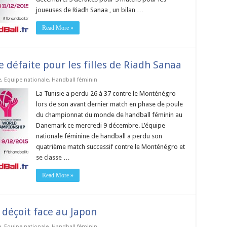
joueuses de Riadh Sanaa , un bilan …
Read More »
défaite pour les filles de Riadh Sanaa
e
,
Equipe nationale
,
Handball féminin
La Tunisie a perdu 26 à 37 contre le Monténégro
lors de son avant dernier match en phase de poule
du championnat du monde de handball féminin au
Danemark ce mercredi 9 décembre. L’équipe
nationale féminine de handball a perdu son
quatrième match successif contre le Monténégro et
se classe …
Read More »
 déçoit face au Japon
e
,
Equipe nationale
,
Handball féminin