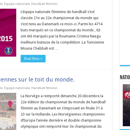
de
,
Equipe nationale
,
Handball féminin
L’équipe nationale féminine de handball s’est
classée 21e au 22e championnat du monde qui
s’est tenu au Danemark ce mois-ci. Parmi les 4714
buts marqués en ce championnat du monde , 63
ont été marqués par la Roumaine Cristina Naegu
meilleure buteuse de la compétition .La Tunisienne
Mouna Chebbah est …
Read More »
Natio
ennes sur le toit du monde.
de
,
Equipe nationale
,
Handball féminin
La Norvège a remporté dimanche 20 décembre la
22e édition du championnat du monde de handball
féminin au Danemark en s’imposant en finale 31 à
23 sur la Hollande. Les Norvégiennes championnes
d’Europe l’année dernière et double championne
olympique ont remporté leur 3e championnat du