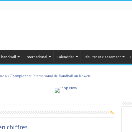
 handball
International
Calendrier
Résultat et classement
C
isie au Championnat International de Handball au Koweït
n chiffres