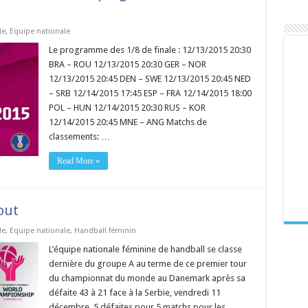
de
,
Equipe nationale
Le programme des 1/8 de finale : 12/13/2015 20:30
BRA – ROU 12/13/2015 20:30 GER – NOR
12/13/2015 20:45 DEN – SWE 12/13/2015 20:45 NED
– SRB 12/14/2015 17:45 ESP – FRA 12/14/2015 18:00
POL – HUN 12/14/2015 20:30 RUS – KOR
12/14/2015 20:45 MNE – ANG Matchs de
classements: …
Read More »
out
de
,
Equipe nationale
,
Handball féminin
L’équipe nationale féminine de handball se classe
dernière du groupe A au terme de ce premier tour
du championnat du monde au Danemark après sa
défaite 43 à 21 face à la Serbie, vendredi 11
décembre. 5 défaites pour 5 matchs pour les