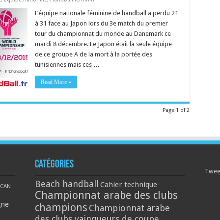
L’équipe nationale féminine de handball a perdu 21
à 31 face au Japon lors du 3e match du premier
tour du championnat du monde au Danemark ce
mardi 8 décembre. Le Japon était la seule équipe
de ce groupe A de la mort à la portée des
tunisiennes mais ces …
Read More »
Page 1 of 2
Catégories
Tweet
Beach handball
Cahier technique
CAN
Championnat arabe des clubs
gne
champions
Championnat arabe
des clubs vainqueurs de coupe