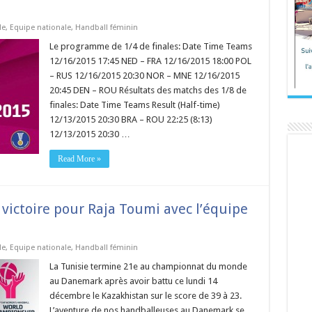
de
,
Equipe nationale
,
Handball féminin
Le programme de 1/4 de finales: Date Time Teams
12/16/2015 17:45 NED – FRA 12/16/2015 18:00 POL
– RUS 12/16/2015 20:30 NOR – MNE 12/16/2015
20:45 DEN – ROU Résultats des matchs des 1/8 de
finales: Date Time Teams Result (Half-time)
12/13/2015 20:30 BRA – ROU 22:25 (8:13)
12/13/2015 20:30 …
Read More »
victoire pour Raja Toumi avec l’équipe
de
,
Equipe nationale
,
Handball féminin
La Tunisie termine 21e au championnat du monde
au Danemark après avoir battu ce lundi 14
décembre le Kazakhistan sur le score de 39 à 23.
L’aventure de nos handballeuses au Danemark se