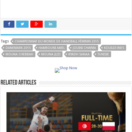
Tags
CHAMPIONNAT DU MONDE DE HANDBALL FÉMININ 2015
DANEMARK 2015
HAMROUNI AMEL
JOUINI CHAYMA
KOUILDI INES
MOUNA CHEBBAH
MOUNA JLIZI
RYADH SANAA
TUNISIE
Related Articles