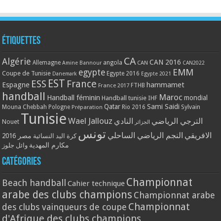
Étiquettes
CA
Algérie
CAN 2016
Allemagne
angola
CAN
Amine Bannour
CAN2022
EMM
egypte
Coupe de Tunisie
Egypte 2016
Danemark
Egypte 2021
EST
ESS
France
Espagne
hammamet
France 2017
FTHB
handball
Maroc
Handball féminin
mondial
Handball tunisie
IHF
Qatar
Sami Saidi
Mouna Chebbah
Pologne
Rio 2016
Sylvain
Préparation
Tunisie
Wael Jallouz
الترجي الرياضي
النادي
Nouet
الجزائر
تونس
الافريقي
النجم الرياضي الساحلي
مصر 2016
كرة اليد النسائية
مكارم المهدية
وائل جلوز
Catégories
Championnat
Beach handball
Cahier technique
arabe des clubs champions
Championnat arabe
Championnat
des clubs vainqueurs de coupe
d'Afrique des clubs champions