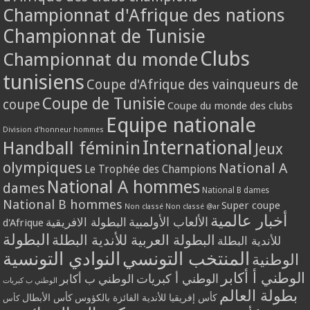
Championnat d'Afrique des nations
Championnat de Tunisie
Clubs
Championnat du monde
tunisiens
Coupe d'Afrique des vainqueurs de
Coupe de Tunisie
coupe
Coupe du monde des clubs
Equipe nationale
Division d'honneur hommes
International
Handball féminin
Jeux
olympiques
National A
Le Trophée des Champions
National A hommes
dames
National B dames
National B hommes
Super coupe
Non classé
Non classé @ar
أخبار عالمية
الألعاب الأولمبية
البطولة الافريقية
d'Afrique
البطولة
البطولة العربية للأندية البطلة
للأندية البطلة
المنتخب التونسي
النوادي التونسية
الوطنية
الوطني أ أكابر
الوطني أ كبريات
الوطني ب أكابر
الوطني ب كبريات
بطولة العالم
كأس إفريقيا للأندية الفائزة بالكؤوس
كأس الأبطال
كأس