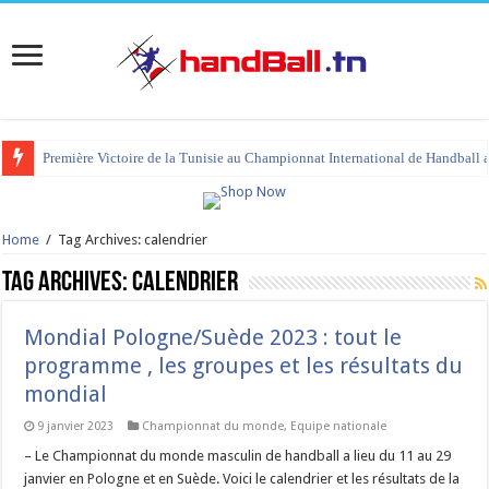
Première Victoire de la Tunisie au Championnat International de Handball 
tournoi international Hammamet 2023 : programme et liste des joueurs co
Home
/
Tag Archives: calendrier
Tag Archives:
calendrier
Mondial Pologne/Suède 2023 : tout le
programme , les groupes et les résultats du
mondial
9 janvier 2023
Championnat du monde
,
Equipe nationale
– Le Championnat du monde masculin de handball a lieu du 11 au 29
janvier en Pologne et en Suède. Voici le calendrier et les résultats de la