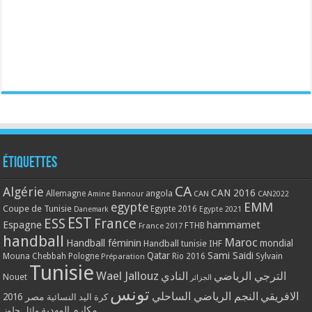
Étiquettes
CA
Algérie
CAN 2016
Allemagne
angola
CAN
Amine Bannour
CAN2022
EMM
egypte
Coupe de Tunisie
Egypte 2016
Danemark
Egypte 2021
EST
ESS
France
Espagne
hammamet
France 2017
FTHB
handball
Maroc
Handball féminin
mondial
Handball tunisie
IHF
Qatar
Sami Saidi
Mouna Chebbah
Pologne
Rio 2016
Sylvain
Préparation
Tunisie
Wael Jallouz
الترجي الرياضي
النادي
Nouet
الجزائر
تونس
الافريقي
النجم الرياضي الساحلي
مصر 2016
كرة اليد النسائية
مكارم المهدية
وائل جلوز