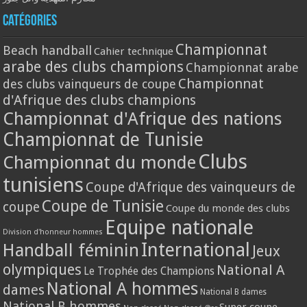
Catégories
Championnat
Beach handball
Cahier technique
arabe des clubs champions
Championnat arabe
Championnat
des clubs vainqueurs de coupe
d'Afrique des clubs champions
Championnat d'Afrique des nations
Championnat de Tunisie
Clubs
Championnat du monde
tunisiens
Coupe d'Afrique des vainqueurs de
Coupe de Tunisie
coupe
Coupe du monde des clubs
Equipe nationale
Division d'honneur hommes
International
Handball féminin
Jeux
olympiques
National A
Le Trophée des Champions
National A hommes
dames
National B dames
National B hommes
Super coupe