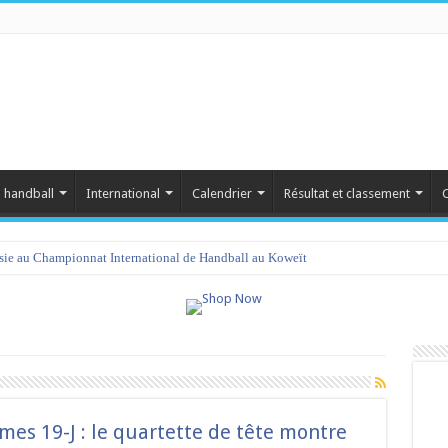
 handball
International
Calendrier
Résultat et classement
C
isie au Championnat International de Handball au Koweït
es 19-J : le quartette de tête montre