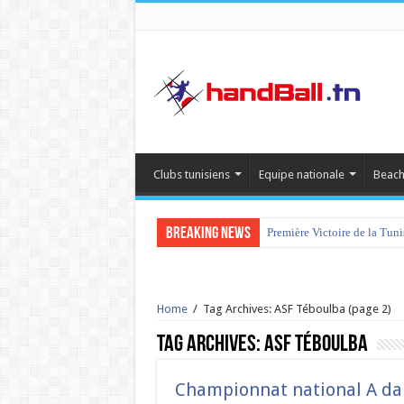
Clubs tunisiens
Equipe nationale
Beach
Breaking News
Première Victoire de la Tun
Home
/
Tag Archives: ASF Téboulba
(page 2)
Tag Archives:
ASF Téboulba
Championnat national A dam