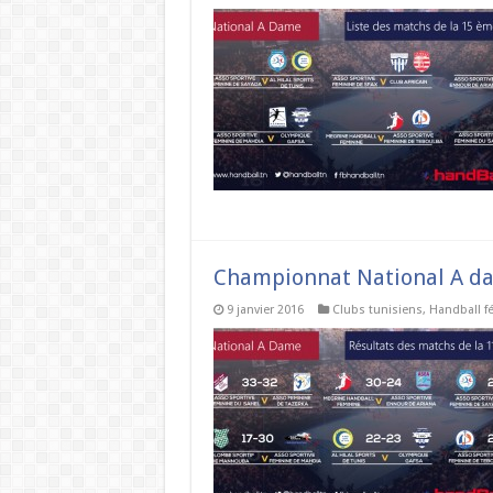
Championnat National A dam
9 janvier 2016
Clubs tunisiens
,
Handball f