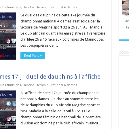
lubs tunisiens
,
Handball féminin
,
National A dames
Le duel des dauphins de cette 17e journée du
championnat national A dames s’est soldé par la
victoire de Megrine sport 32 à 26 sur l’ASF Mahdia .
Le club africain quant à lui enregistre sa 17e victoire
d’affilée 26 à 15 face aux colombes de Mannouba.
Les coéquipières de …
Read More »
s 17-J : duel de dauphins à l’affiche
lubs tunisiens
,
Handball féminin
,
National A dames
A l’affiche de cette 17e journée du championnat
national A dames , un choc au sommet entre les
deux dauphins du club africain Megrine sport et
l’ASF Mahdia à la salle Zouaoui à 15h00. Le
championnat féminin de handball de la première
division est dominé par le club africain invaincu …