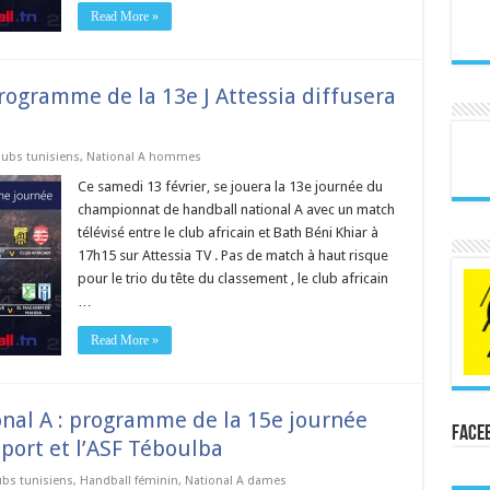
Read More »
rogramme de la 13e J Attessia diffusera
lubs tunisiens
,
National A hommes
Ce samedi 13 février, se jouera la 13e journée du
championnat de handball national A avec un match
télévisé entre le club africain et Bath Béni Khiar à
17h15 sur Attessia TV . Pas de match à haut risque
pour le trio du tête du classement , le club africain
…
Read More »
nal A : programme de la 15e journée
Face
port et l’ASF Téboulba
ubs tunisiens
,
Handball féminin
,
National A dames