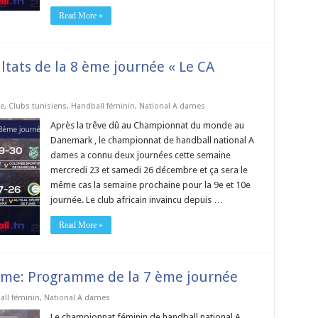
Read More »
ats de la 8 ème journée « Le CA
e
,
Clubs tunisiens
,
Handball féminin
,
National A dames
Après la trêve dû au Championnat du monde au
Danemark , le championnat de handball national A
dames a connu deux journées cette semaine
mercredi 23 et samedi 26 décembre et ça sera le
même cas la semaine prochaine pour la 9e et 10e
journée. Le club africain invaincu depuis …
Read More »
me: Programme de la 7 ème journée
ll féminin
,
National A dames
Le championnat féminin de handball national A