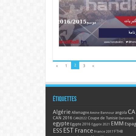
2
«
1
3
»
Étiquettes
CA
Algérie
Allemagne
angola
Amine Bannour
CAN 2016
Coupe de Tunisie
CAN2022
Danemark
EMM
egypte
Espa
Egypte 2016
Egypte 2021
EST
ESS
France
France 2017
FTHB