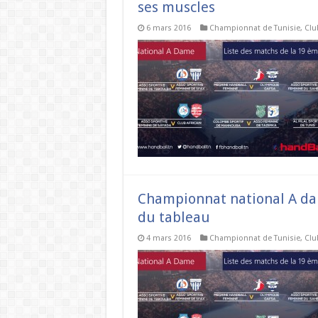
ses muscles
6 mars 2016
Championnat de Tunisie
,
Clu
Championnat national A dame
du tableau
4 mars 2016
Championnat de Tunisie
,
Clu