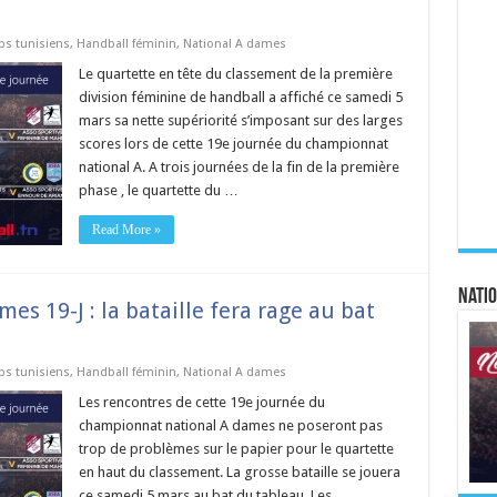
bs tunisiens
,
Handball féminin
,
National A dames
Le quartette en tête du classement de la première
division féminine de handball a affiché ce samedi 5
mars sa nette supériorité s’imposant sur des larges
scores lors de cette 19e journée du championnat
national A. A trois journées de la fin de la première
phase , le quartette du …
Read More »
Natio
s 19-J : la bataille fera rage au bat
bs tunisiens
,
Handball féminin
,
National A dames
Les rencontres de cette 19e journée du
championnat national A dames ne poseront pas
trop de problèmes sur le papier pour le quartette
en haut du classement. La grosse bataille se jouera
ce samedi 5 mars au bat du tableau. Les