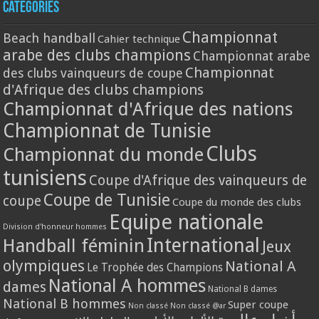
Catégories
Championnat
Beach handball
Cahier technique
arabe des clubs champions
Championnat arabe
Championnat
des clubs vainqueurs de coupe
d'Afrique des clubs champions
Championnat d'Afrique des nations
Championnat de Tunisie
Clubs
Championnat du monde
tunisiens
Coupe d'Afrique des vainqueurs de
Coupe de Tunisie
coupe
Coupe du monde des clubs
Equipe nationale
Division d'honneur hommes
International
Handball féminin
Jeux
olympiques
National A
Le Trophée des Champions
National A hommes
dames
National B dames
National B hommes
Super coupe
Non classé
Non classé @ar