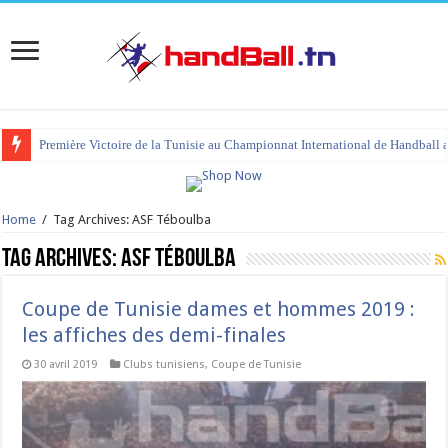
Première Victoire de la Tunisie au Championnat International de Handball 
tournoi international Hammamet 2023 : programme et liste des joueurs co
Home
/
Tag Archives: ASF Téboulba
Tag Archives:
ASF Téboulba
Coupe de Tunisie dames et hommes 2019 :
les affiches des demi-finales
30 avril 2019
Clubs tunisiens
,
Coupe de Tunisie