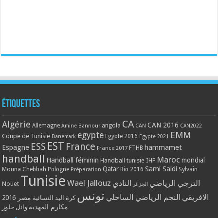
Étiquettes
CA
Algérie
CAN 2016
Allemagne
angola
CAN
Amine Bannour
CAN2022
EMM
egypte
Coupe de Tunisie
Egypte 2016
Danemark
Egypte 2021
EST
ESS
France
Espagne
hammamet
France 2017
FTHB
handball
Maroc
Handball féminin
mondial
Handball tunisie
IHF
Qatar
Sami Saidi
Mouna Chebbah
Pologne
Rio 2016
Sylvain
Préparation
Tunisie
Wael Jallouz
الترجي الرياضي
النادي
Nouet
الجزائر
تونس
الافريقي
النجم الرياضي الساحلي
مصر 2016
كرة اليد النسائية
مكارم المهدية
وائل جلوز