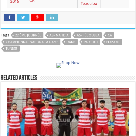
CA
2016
Teboulba
Tags
22 ÈME JOURNÉE
ASF MAHDIA
ASF TÉBOULBA
CA
CHAMPIONNAT NATIONAL A DAME
DAME
PALY OUT
PLAY-OFF
TUNISIE
Related Articles