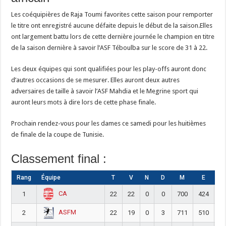
Les coéquipières de Raja Toumi favorites cette saison pour remporter
le titre ont enregistré aucune défaite depuis le début de la saison.Elles
ont largement battu lors de cette dernière journée le champion en titre
de la saison dernière à savoir l’ASF Téboulba sur le score de 31 à 22.
Les deux équipes qui sont qualifiées pour les play-offs auront donc
d’autres occasions de se mesurer. Elles auront deux autres
adversaires de taille à savoir l’ASF Mahdia et le Megrine sport qui
auront leurs mots à dire lors de cette phase finale.
Prochain rendez-vous pour les dames ce samedi pour les huitièmes
de finale de la coupe de Tunisie.
Classement final :
Rang
Équipe
T
V
N
D
M
E
DI
CA
1
22
22
0
0
700
424
2
ASFM
2
22
19
0
3
711
510
2