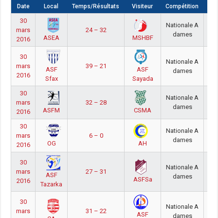
Date
Local
Temps/Résultats
Visiteur
Compétition
S
30
Nationale A
mars
24 – 32
20
dames
ASEA
MSHBF
2016
30
Nationale A
mars
39 – 21
20
ASF
ASF
dames
2016
Sfax
Sayada
30
Nationale A
mars
32 – 28
20
dames
ASFM
CSMA
2016
30
Nationale A
mars
6 – 0
20
dames
OG
AH
2016
30
Nationale A
mars
27 – 31
20
ASF
dames
ASFSa
2016
Tazarka
30
Nationale A
mars
31 – 22
20
ASF
dames