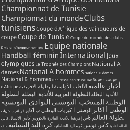
Championnat de Tunisie
Clubs
Championnat du monde
tunisiens
Coupe d'Afrique des vainqueurs de
Coupe de Tunisie
coupe
Coupe du monde des clubs
Equipe nationale
Division d'honneur hommes
International
Handball féminin
Jeux
olympiques
National A
Le Trophée des Champions
National A hommes
dames
National B dames
National B hommes
Super coupe
Non classé
Non classé @ar
أخبار عالمية
الألعاب الأولمبية
البطولة الافريقية
d'Afrique
البطولة
البطولة العربية للأندية البطلة
للأندية البطلة
المنتخب التونسي
النوادي التونسية
الوطنية
الوطني أ أكابر
الوطني أ كبريات
الوطني ب أكابر
الوطني ب كبريات
بطولة العالم
كأس إفريقيا للأندية الفائزة بالكؤوس
كأس الأبطال
كأس
كرة اليد النسائية
كأس تونس
كرة اليد الشاطئية
العالم للأندية
ملف