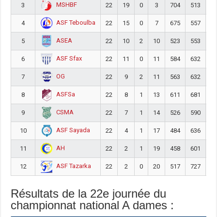
MSHBF
3
22
19
0
3
704
513
1
ASF Teboulba
4
22
15
0
7
675
557
1
ASEA
5
22
10
2
10
523
553
-
ASF Sfax
6
22
11
0
11
584
632
-
OG
7
22
9
2
11
563
632
-
ASFSa
8
22
8
1
13
611
681
-
CSMA
9
22
7
1
14
526
590
-
ASF Sayada
10
22
4
1
17
484
636
-1
AH
11
22
2
1
19
458
601
-1
ASF Tazarka
12
22
2
0
20
517
727
-2
Résultats de la 22e journée du
championnat national A dames :