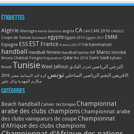
Étiquettes
CA
Algérie
CAN 2016
Allemagne
angola
CAN
Amine Bannour
CAN2022
EMM
egypte
Coupe de Tunisie
Egypte 2016
Danemark
Egypte 2021
EST
ESS
France
Espagne
hammamet
France 2017
FTHB
handball
Maroc
Handball féminin
mondial
Handball tunisie
IHF
Qatar
Sami Saidi
Mouna Chebbah
Pologne
Rio 2016
Sylvain
Préparation
Tunisie
Wael Jallouz
الترجي الرياضي
النادي
Nouet
الجزائر
تونس
الافريقي
النجم الرياضي الساحلي
مصر 2016
كرة اليد النسائية
مكارم المهدية
وائل جلوز
Catégories
Championnat
Beach handball
Cahier technique
arabe des clubs champions
Championnat arabe
Championnat
des clubs vainqueurs de coupe
d'Afrique des clubs champions
Championnat d'Afrique des nations