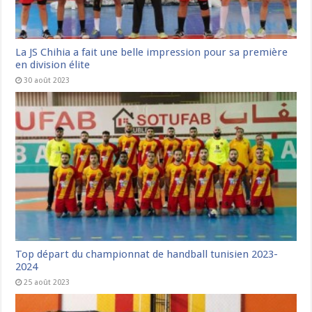
La JS Chihia a fait une belle impression pour sa première
en division élite
30 août 2023
Top départ du championnat de handball tunisien 2023-
2024
25 août 2023