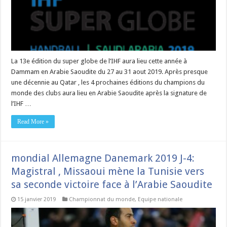
La 13e édition du super globe de l’IHF aura lieu cette année à
Dammam en Arabie Saoudite du 27 au 31 aout 2019. Après presque
une décennie au Qatar , les 4 prochaines éditions du champions du
monde des clubs aura lieu en Arabie Saoudite après la signature de
l’IHF …
Read More »
mondial Allemagne Danemark 2019 J-4:
Magistral , Missaoui mène la Tunisie vers
sa seconde victoire face à l’Arabie Saoudite
15 janvier 2019
Championnat du monde
,
Equipe nationale