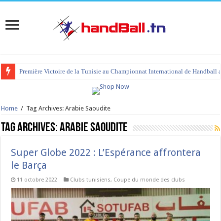
Première Victoire de la Tunisie au Championnat International de Handball 
tournoi international Hammamet 2023 : programme et liste des joueurs co
Home
/
Tag Archives: Arabie Saoudite
Tag Archives:
Arabie Saoudite
Super Globe 2022 : L’Espérance affrontera
le Barça
11 octobre 2022
Clubs tunisiens
,
Coupe du monde des clubs