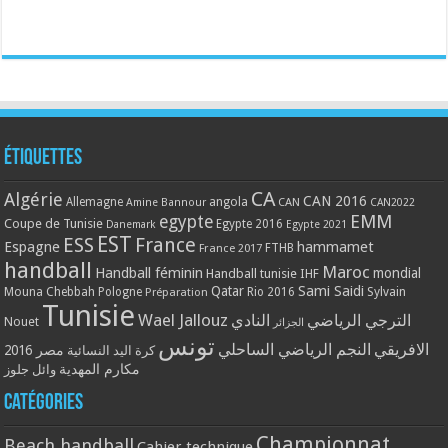
Étiquettes
CA
Algérie
CAN 2016
Allemagne
angola
CAN
Amine Bannour
CAN2022
EMM
egypte
Coupe de Tunisie
Egypte 2016
Danemark
Egypte 2021
EST
ESS
France
Espagne
hammamet
France 2017
FTHB
handball
Maroc
Handball féminin
mondial
Handball tunisie
IHF
Qatar
Sami Saidi
Mouna Chebbah
Pologne
Rio 2016
Sylvain
Préparation
Tunisie
Wael Jallouz
الترجي الرياضي
النادي
Nouet
الجزائر
تونس
الافريقي
النجم الرياضي الساحلي
مصر 2016
كرة اليد النسائية
مكارم المهدية
وائل جلوز
Catégories
Championnat
Beach handball
Cahier technique