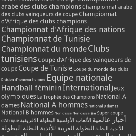
arabe des clubs champions
Championnat arabe
Championnat
des clubs vainqueurs de coupe
d'Afrique des clubs champions
Championnat d'Afrique des nations
Championnat de Tunisie
Clubs
Championnat du monde
tunisiens
Coupe d'Afrique des vainqueurs de
Coupe de Tunisie
coupe
Coupe du monde des clubs
Equipe nationale
Division d'honneur hommes
International
Handball féminin
Jeux
olympiques
National A
Le Trophée des Champions
National A hommes
dames
National B dames
National B hommes
Super coupe
Non classé
Non classé @ar
أخبار عالمية
الألعاب الأولمبية
البطولة الافريقية
d'Afrique
البطولة
البطولة العربية للأندية البطلة
للأندية البطلة