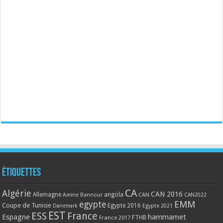
Étiquettes
CA
Algérie
CAN 2016
Allemagne
angola
CAN
Amine Bannour
CAN2022
EMM
egypte
Coupe de Tunisie
Egypte 2016
Danemark
Egypte 2021
EST
ESS
France
Espagne
hammamet
France 2017
FTHB