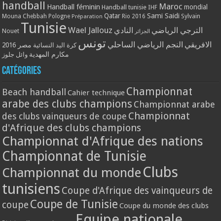
handball
Maroc
Handball féminin
mondial
Handball tunisie
IHF
Qatar
Sami Saidi
Mouna Chebbah
Pologne
Rio 2016
Sylvain
Préparation
Tunisie
Wael Jallouz
الترجي الرياضي
النادي
Nouet
الجزائر
تونس
الافريقي
النجم الرياضي الساحلي
مصر 2016
كرة اليد النسائية
مكارم المهدية
وائل جلوز
Catégories
Championnat
Beach handball
Cahier technique
arabe des clubs champions
Championnat arabe
Championnat
des clubs vainqueurs de coupe
d'Afrique des clubs champions
Championnat d'Afrique des nations
Championnat de Tunisie
Clubs
Championnat du monde
tunisiens
Coupe d'Afrique des vainqueurs de
Coupe de Tunisie
coupe
Coupe du monde des clubs
Equipe nationale