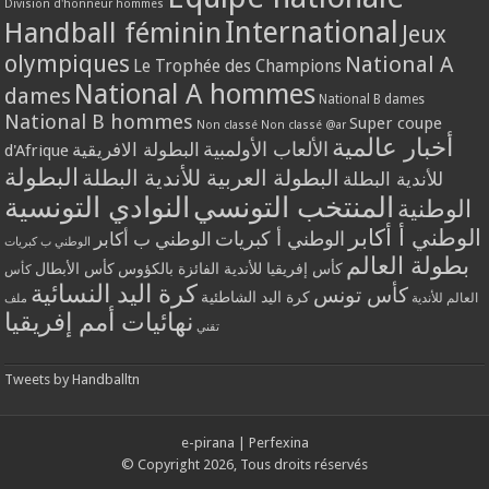
Division d'honneur hommes
International
Handball féminin
Jeux
olympiques
National A
Le Trophée des Champions
National A hommes
dames
National B dames
National B hommes
Super coupe
Non classé
Non classé @ar
أخبار عالمية
الألعاب الأولمبية
البطولة الافريقية
d'Afrique
البطولة
البطولة العربية للأندية البطلة
للأندية البطلة
المنتخب التونسي
النوادي التونسية
الوطنية
الوطني أ أكابر
الوطني أ كبريات
الوطني ب أكابر
الوطني ب كبريات
بطولة العالم
كأس إفريقيا للأندية الفائزة بالكؤوس
كأس الأبطال
كأس
كرة اليد النسائية
كأس تونس
كرة اليد الشاطئية
العالم للأندية
ملف
نهائيات أمم إفريقيا
تقني
Tweets by Handballtn
e-pirana
|
Perfexina
© Copyright 2026, Tous droits réservés