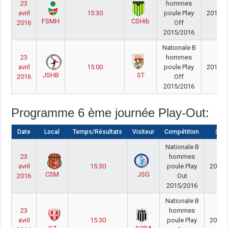
23
hommes
avril
15:30
poule Play
2015/2
FSMH
CSHib
2016
Off
2015/2016
Nationale B
23
hommes
avril
15:00
poule Play
2015/2
JSHB
ST
2016
Off
2015/2016
Programme 6 ème journée Play-Out:
Date
Local
Temps/Résultats
Visiteur
Compétition
Sai
Nationale B
23
hommes
avril
15:30
poule Play
2015/
CSM
JSG
2016
Out
2015/2016
Nationale B
23
hommes
avril
15:30
poule Play
2015/