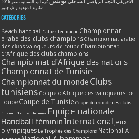
تونس
الافريقي
النجم الرياضي الساحلي
مصر 2016
كرة اليد النسائية
مكارم المهدية
وائل جلوز
Catégories
Championnat
Beach handball
Cahier technique
arabe des clubs champions
Championnat arabe
Championnat
des clubs vainqueurs de coupe
d'Afrique des clubs champions
Championnat d'Afrique des nations
Championnat de Tunisie
Clubs
Championnat du monde
tunisiens
Coupe d'Afrique des vainqueurs de
Coupe de Tunisie
coupe
Coupe du monde des clubs
Equipe nationale
Division d'honneur hommes
International
Handball féminin
Jeux
olympiques
National A
Le Trophée des Champions