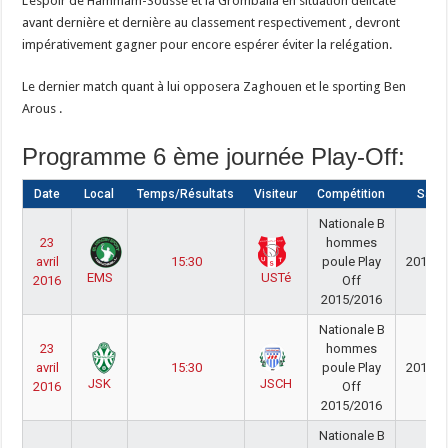
L’espoir de Hammam-Sousse et la Grombalia en situation délicate
avant dernière et dernière au classement respectivement , devront
impérativement gagner pour encore espérer éviter la relégation.
Le dernier match quant à lui opposera Zaghouen et le sporting Ben
Arous .
Programme 6 ème journée Play-Off:
Date
Local
Temps/Résultats
Visiteur
Compétition
Sais
Nationale B
23
hommes
avril
15:30
poule Play
2015/2
EMS
USTé
2016
Off
2015/2016
Nationale B
23
hommes
avril
15:30
poule Play
2015/2
JSK
JSCH
2016
Off
2015/2016
Nationale B