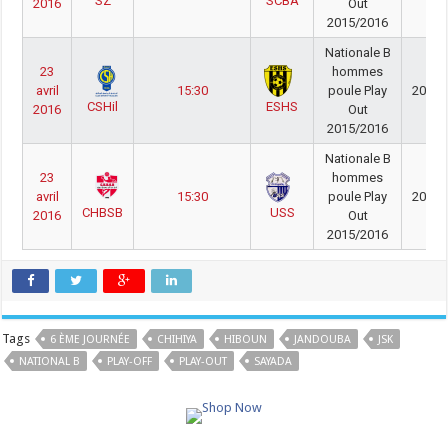
SZ
SCBA
2016
Out
2015/2016
Nationale B
23
hommes
avril
15:30
poule Play
2015/
CSHil
ESHS
2016
Out
2015/2016
Nationale B
23
hommes
avril
15:30
poule Play
2015/
CHBSB
USS
2016
Out
2015/2016
Tags
6 ÈME JOURNÉE
CHIHIYA
HIBOUN
JANDOUBA
JSK
NATIONAL B
PLAY-OFF
PLAY-OUT
SAYADA