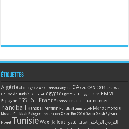
Étiquettes
CA
Algérie
CAN 2016
Allemagne
angola
CAN
Amine Bannour
CAN2022
EMM
egypte
Coupe de Tunisie
Egypte 2016
Danemark
Egypte 2021
EST
ESS
France
Espagne
hammamet
France 2017
FTHB
handball
Maroc
Handball féminin
mondial
Handball tunisie
IHF
Qatar
Sami Saidi
Mouna Chebbah
Pologne
Rio 2016
Sylvain
Préparation
Tunisie
Wael Jallouz
الترجي الرياضي
النادي
Nouet
الجزائر