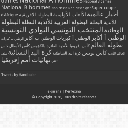
National A hommes
dames
National B dames
National B hommes
Super coupe
Non classé
Non classé @ar
أخبار عالمية
الألعاب الأولمبية
البطولة الافريقية
d'Afrique
البطولة
البطولة العربية للأندية البطلة
للأندية البطلة
المنتخب التونسي
النوادي التونسية
الوطنية
الوطني أ أكابر
الوطني أ كبريات
الوطني ب أكابر
الوطني ب كبريات
بطولة العالم
كأس إفريقيا للأندية الفائزة بالكؤوس
كأس الأبطال
كأس
كرة اليد النسائية
كأس تونس
كرة اليد الشاطئية
العالم للأندية
ملف
نهائيات أمم إفريقيا
تقني
Tweets by Handballtn
e-pirana
|
Perfexina
© Copyright 2026, Tous droits réservés