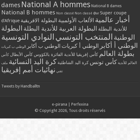
National A hommes
dames
National B dames
National B hommes
Super coupe
Non classé
Non classé @ar
أخبار عالمية
الألعاب الأولمبية
البطولة الافريقية
d'Afrique
البطولة
البطولة العربية للأندية البطلة
للأندية البطلة
المنتخب التونسي
النوادي التونسية
الوطنية
الوطني أ أكابر
الوطني أ كبريات
الوطني ب أكابر
الوطني ب كبريات
بطولة العالم
كأس إفريقيا للأندية الفائزة بالكؤوس
كأس الأبطال
كأس
كرة اليد النسائية
كأس تونس
كرة اليد الشاطئية
العالم للأندية
ملف
نهائيات أمم إفريقيا
تقني
Tweets by Handballtn
e-pirana
|
Perfexina
© Copyright 2026, Tous droits réservés