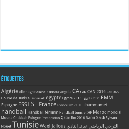
Étiquettes
CA
Algérie
CAN 2016
Allemagne
angola
CAN
Amine Bannour
CAN2022
EMM
egypte
Coupe de Tunisie
Egypte 2016
Danemark
Egypte 2021
EST
ESS
France
Espagne
hammamet
France 2017
FTHB
handball
Maroc
Handball féminin
mondial
Handball tunisie
IHF
Qatar
Sami Saidi
Mouna Chebbah
Pologne
Rio 2016
Sylvain
Préparation
Tunisie
Wael Jallouz
الترجي الرياضي
النادي
Nouet
الجزائر