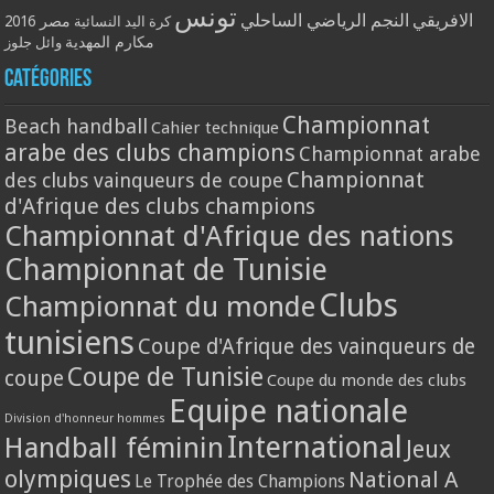
تونس
الافريقي
النجم الرياضي الساحلي
مصر 2016
كرة اليد النسائية
مكارم المهدية
وائل جلوز
Catégories
Championnat
Beach handball
Cahier technique
arabe des clubs champions
Championnat arabe
Championnat
des clubs vainqueurs de coupe
d'Afrique des clubs champions
Championnat d'Afrique des nations
Championnat de Tunisie
Clubs
Championnat du monde
tunisiens
Coupe d'Afrique des vainqueurs de
Coupe de Tunisie
coupe
Coupe du monde des clubs
Equipe nationale
Division d'honneur hommes
International
Handball féminin
Jeux
olympiques
National A
Le Trophée des Champions