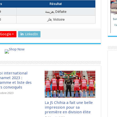
ts
Résultat
9
هزيمة, Défaite
0
فاز, Victoire
Google +
LinkedIn
oi international
amet 2023 :
amme et liste des
rs convoqués
tobre 2023
La JS Chihia a fait une belle
impression pour sa
première en division élite