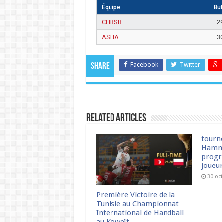
Équipe
Bu
CHBSB
2
ASHA
3
Facebook
Twitter
Share
Related Articles
tourn
Hamm
progr
joueu
30 oc
Première Victoire de la
Tunisie au Championnat
International de Handball
au Koweït