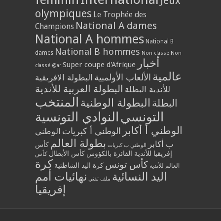
Jeux
olympiques
Le Trophée des
National A dames
Champions
National A hommes
National B
National B hommes
dames
Non classé
Non
أخبار
Super coupe d'Afrique
classé @ar
عالمية
الألعاب الأولمبية
البطولة الافريقية
البطولة العربية للأندية
للأندية البطلة
المنتخب
البطولة الوطنية
البطلة
التونسي
النوادي التونسية
الوطني أ أكابر
الوطني أ كبريات
الوطني
بطولة العالم
ب أكابر
كأس
الوطني ب كبريات
إفريقيا للأندية الفائزة بالكؤوس
كأس الأبطال
كأس
كرة
كأس تونس
كرة اليد الشاطئية
العالم للأندية
اليد النسائية
نهائيات أمم
ملف تقني
إفريقيا