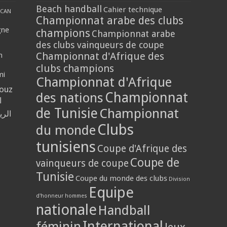
Beach handball
Cahier technique
CAN
Championnat arabe des clubs
gne
champions
Championnat arabe
des clubs vainqueurs de coupe
Championnat d'Afrique des
n
clubs champions
mi
Championnat d'Afrique
louz
Championnat
des nations
ا
de Tunisie
Championnat
الر
Clubs
du monde
tunisiens
Coupe d'Afrique des
Coupe de
vainqueurs de coupe
Tunisie
Coupe du monde des clubs
Division
Equipe
d'honneur hommes
nationale
Handball
International
féminin