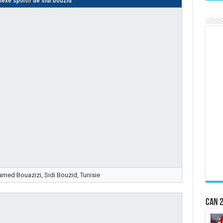
exe sportif de sidi bouzid
med Bouazizi, Sidi Bouzid, Tunisie
CAN 2