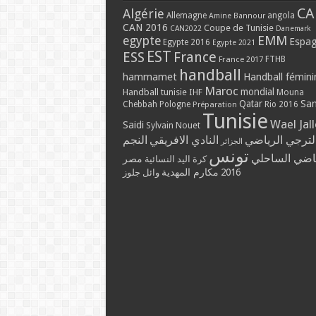
CA
Algérie
Allemagne
angola
Amine Bannour
CAN 2016
Coupe de Tunisie
CAN2022
Danemark
EMM
egypte
Espa
Egypte 2016
Egypte 2021
EST
ESS
France
France 2017
FTHB
handball
hammamet
Handball fémini
Maroc
mondial
Handball tunisie
IHF
Mouna
Qatar
Sa
Chebbah
Pologne
Rio 2016
Préparation
Tunisie
Wael Jal
Saidi
Sylvain Nouet
لترجي الرياضي
النادي الافريقي
النجم
الجزائر
تونس
ياضي الساحلي
مصر
كرة اليد النسائية
مكارم المهدية
2016
وائل جلوز