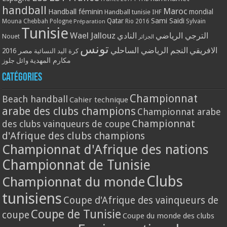
handball
Maroc
Handball féminin
mondial
Handball tunisie
IHF
Qatar
Sami Saidi
Mouna Chebbah
Pologne
Rio 2016
Sylvain
Préparation
Tunisie
Wael Jallouz
الترجي الرياضي
النادي
Nouet
الجزائر
تونس
الافريقي
النجم الرياضي الساحلي
مصر 2016
كرة اليد النسائية
مكارم المهدية
وائل جلوز
Catégories
Championnat
Beach handball
Cahier technique
arabe des clubs champions
Championnat arabe
Championnat
des clubs vainqueurs de coupe
d'Afrique des clubs champions
Championnat d'Afrique des nations
Championnat de Tunisie
Clubs
Championnat du monde
tunisiens
Coupe d'Afrique des vainqueurs de
Coupe de Tunisie
coupe
Coupe du monde des clubs