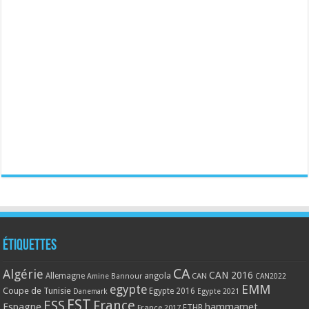
Étiquettes
CA
Algérie
CAN 2016
Allemagne
angola
CAN
Amine Bannour
CAN2022
EMM
egypte
Coupe de Tunisie
Egypte 2016
Danemark
Egypte 2021
EST
ESS
France
Espagne
hammamet
France 2017
FTHB