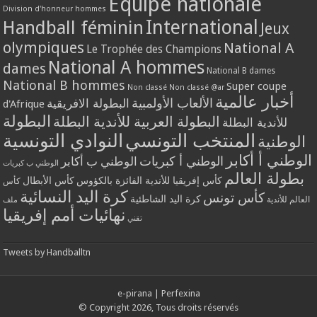
Equipe nationale
Division d'honneur hommes
International
Handball féminin
Jeux
olympiques
National A
Le Trophée des Champions
National A hommes
dames
National B dames
National B hommes
Super coupe
Non classé
Non classé @ar
أخبار عالمية
الألعاب الأولمبية
البطولة الافريقية
d'Afrique
البطولة
البطولة العربية للأندية البطلة
للأندية البطلة
المنتخب التونسي
النوادي التونسية
الوطنية
الوطني أ أكابر
الوطني أ كبريات
الوطني ب أكابر
الوطني ب كبريات
بطولة العالم
كأس إفريقيا للأندية الفائزة بالكؤوس
كأس الأبطال
كأس
كرة اليد النسائية
كأس تونس
كرة اليد الشاطئية
العالم للأندية
ملف
نهائيات أمم إفريقيا
تقني
Tweets by Handballtn
e-pirana
|
Perfexina
© Copyright 2026, Tous droits réservés