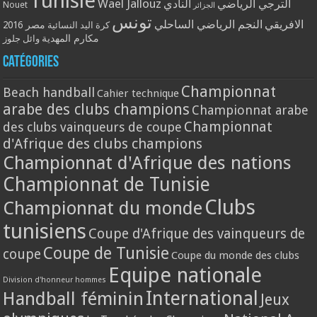
Tunisie
Wael Jallouz
الترجي الرياضي
النادي
Nouet
الجزائر
تونس
الافريقي
النجم الرياضي الساحلي
مصر 2016
كرة اليد النسائية
مكارم المهدية
وائل جلوز
Catégories
Championnat
Beach handball
Cahier technique
arabe des clubs champions
Championnat arabe
Championnat
des clubs vainqueurs de coupe
d'Afrique des clubs champions
Championnat d'Afrique des nations
Championnat de Tunisie
Clubs
Championnat du monde
tunisiens
Coupe d'Afrique des vainqueurs de
Coupe de Tunisie
coupe
Coupe du monde des clubs
Equipe nationale
Division d'honneur hommes
International
Handball féminin
Jeux