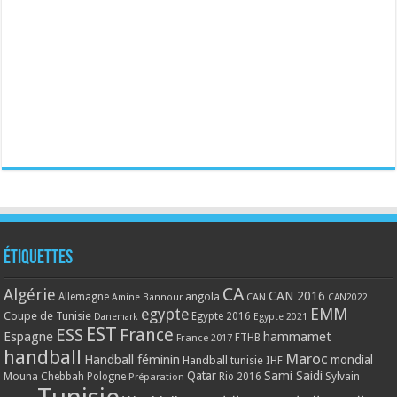
Étiquettes
CA
Algérie
CAN 2016
Allemagne
angola
CAN
Amine Bannour
CAN2022
EMM
egypte
Coupe de Tunisie
Egypte 2016
Danemark
Egypte 2021
EST
ESS
France
Espagne
hammamet
France 2017
FTHB
handball
Maroc
Handball féminin
mondial
Handball tunisie
IHF
Qatar
Sami Saidi
Mouna Chebbah
Pologne
Rio 2016
Sylvain
Préparation