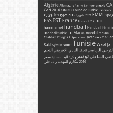
CA
Algérie
Allemagne
angola
Amine Bannour
CAN 2016
Coupe de Tunisie
CAN2022
Danemark
EMM
egypte
Espa
Egypte 2016
Egypte 2021
EST
ESS
France
France 2017
FTHB
handball
hammamet
Handball fémini
Maroc
mondial
Handball tunisie
IHF
Mouna
Qatar
Sa
Chebbah
Pologne
Rio 2016
Préparation
Tunisie
Wael Jal
Saidi
Sylvain Nouet
لترجي الرياضي
النادي الافريقي
النجم
الجزائر
تونس
ياضي الساحلي
مصر
كرة اليد النسائية
مكارم المهدية
2016
وائل جلوز