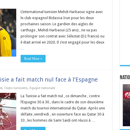
L’international tunisien Mehdi Harbaoui signe avec
le club espagnol Bidasoa Irun pour les deux
prochaines saison. Le gardien des aigles de
carthage , Mehdi Harbaoui (25 ans) , ne va pas
prolonger son contrat avec Sélestat (D2 france) ou
il était arrivé en 2020. Il s’est engagé pour les deux
…
Read More »
Natio
isie a fait match nul face à l’Espagne
de
,
Clubs tunisiens
,
Equipe nationale
La Tunisie a fait match nul , ce dimanche , contre
l’Espagne 30 à 30 , dans le cadre de son deuxième
match du tournoi international du Qatar. Après une
défaite ,vendredi , en ouverture face au Qatar 30 à
33 , les hommes de Sami Saidi ont réussi à …