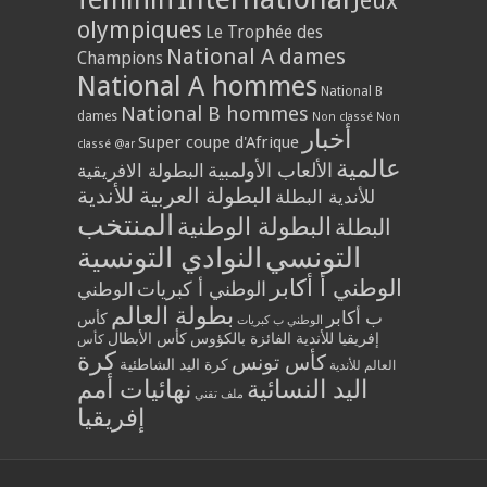
Jeux
olympiques
Le Trophée des
National A dames
Champions
National A hommes
National B
National B hommes
dames
Non classé
Non
أخبار
Super coupe d'Afrique
classé @ar
عالمية
الألعاب الأولمبية
البطولة الافريقية
البطولة العربية للأندية
للأندية البطلة
المنتخب
البطولة الوطنية
البطلة
التونسي
النوادي التونسية
الوطني أ أكابر
الوطني أ كبريات
الوطني
بطولة العالم
ب أكابر
كأس
الوطني ب كبريات
إفريقيا للأندية الفائزة بالكؤوس
كأس الأبطال
كأس
كرة
كأس تونس
كرة اليد الشاطئية
العالم للأندية
اليد النسائية
نهائيات أمم
ملف تقني
إفريقيا