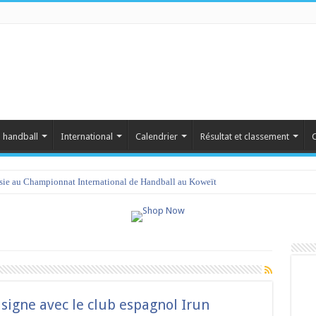
 handball
International
Calendrier
Résultat et classement
C
isie au Championnat International de Handball au Koweït
signe avec le club espagnol Irun