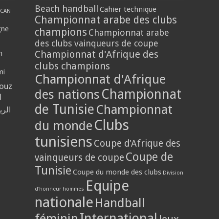
Beach handball
Cahier technique
CAN
Championnat arabe des clubs
gne
champions
Championnat arabe
des clubs vainqueurs de coupe
Championnat d'Afrique des
n
clubs champions
mi
Championnat d'Afrique
louz
Championnat
des nations
ا
de Tunisie
Championnat
الر
Clubs
du monde
tunisiens
Coupe d'Afrique des
Coupe de
vainqueurs de coupe
Tunisie
Coupe du monde des clubs
Division
Equipe
d'honneur hommes
nationale
Handball
International
féminin