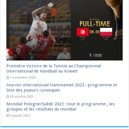
Première Victoire de la Tunisie au Championnat
International de Handball au Koweït
7 novembre 2024
tournoi international Hammamet 2023 : programme et
liste des joueurs convoqués
30 octobre 2023
Mondial Pologne/Suède 2023 : tout le programme , les
groupes et les résultats du mondial
9 janvier 2023