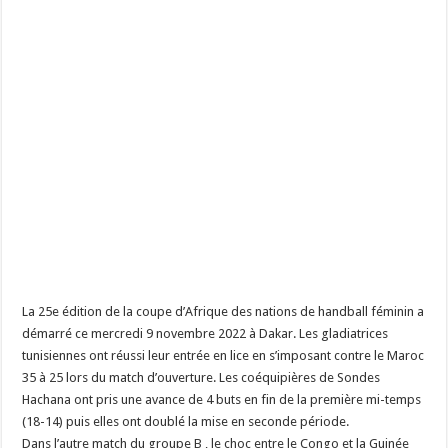
La 25e édition de la coupe d’Afrique des nations de handball féminin a
démarré ce mercredi 9 novembre 2022 à Dakar. Les gladiatrices
tunisiennes ont réussi leur entrée en lice en s’imposant contre le Maroc
35 à 25 lors du match d’ouverture. Les coéquipières de Sondes
Hachana ont pris une avance de 4 buts en fin de la première mi-temps
(18-14) puis elles ont doublé la mise en seconde période.
Dans l’autre match du groupe B , le choc entre le Congo et la Guinée