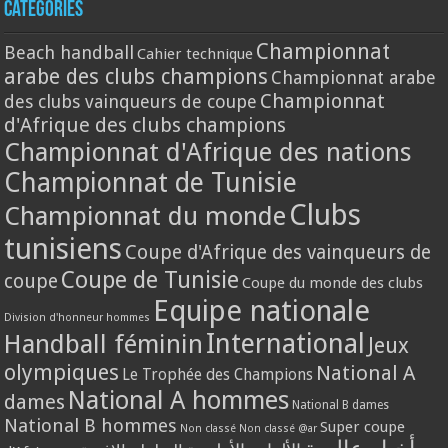
Catégories
Championnat
Beach handball
Cahier technique
arabe des clubs champions
Championnat arabe
Championnat
des clubs vainqueurs de coupe
d'Afrique des clubs champions
Championnat d'Afrique des nations
Championnat de Tunisie
Clubs
Championnat du monde
tunisiens
Coupe d'Afrique des vainqueurs de
Coupe de Tunisie
coupe
Coupe du monde des clubs
Equipe nationale
Division d'honneur hommes
International
Handball féminin
Jeux
olympiques
National A
Le Trophée des Champions
National A hommes
dames
National B dames
National B hommes
Super coupe
Non classé
Non classé @ar