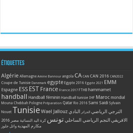
Étiquettes
CA
Algérie
CAN 2016
Allemagne
angola
CAN
Amine Bannour
CAN2022
EMM
egypte
Coupe de Tunisie
Egypte 2016
Danemark
Egypte 2021
EST
ESS
France
Espagne
hammamet
France 2017
FTHB
handball
Maroc
Handball féminin
mondial
Handball tunisie
IHF
Qatar
Sami Saidi
Mouna Chebbah
Pologne
Rio 2016
Sylvain
Préparation
Tunisie
Wael Jallouz
الترجي الرياضي
النادي
Nouet
الجزائر
تونس
الافريقي
النجم الرياضي الساحلي
مصر 2016
كرة اليد النسائية
مكارم المهدية
وائل جلوز