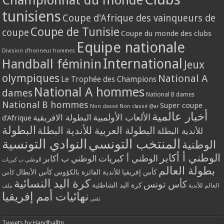
tunisiens
Coupe d'Afrique des vainqueurs de
Coupe de Tunisie
coupe
Coupe du monde des clubs
Equipe nationale
Division d'honneur hommes
International
Handball féminin
Jeux
olympiques
National A
Le Trophée des Champions
National A hommes
dames
National B dames
National B hommes
Super coupe
Non classé
Non classé @ar
أخبار عالمية
الألعاب الأولمبية
البطولة الافريقية
d'Afrique
البطولة
البطولة العربية للأندية البطلة
للأندية البطلة
المنتخب التونسي
النوادي التونسية
الوطنية
الوطني أ أكابر
الوطني أ كبريات
الوطني ب أكابر
الوطني ب كبريات
بطولة العالم
كأس إفريقيا للأندية الفائزة بالكؤوس
كأس الأبطال
كأس
كرة اليد النسائية
كأس تونس
كرة اليد الشاطئية
العالم للأندية
ملف
نهائيات أمم إفريقيا
تقني
Tweets by Handballtn