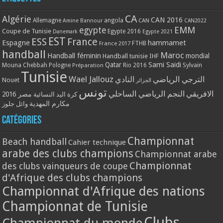
CA
Algérie
CAN 2016
Allemagne
angola
CAN
Amine Bannour
CAN2022
EMM
egypte
Coupe de Tunisie
Egypte 2016
Danemark
Egypte 2021
EST
ESS
France
Espagne
hammamet
France 2017
FTHB
handball
Maroc
Handball féminin
mondial
Handball tunisie
IHF
Qatar
Sami Saidi
Mouna Chebbah
Pologne
Rio 2016
Sylvain
Préparation
Tunisie
Wael Jallouz
الترجي الرياضي
النادي
Nouet
الجزائر
تونس
الافريقي
النجم الرياضي الساحلي
مصر 2016
كرة اليد النسائية
مكارم المهدية
وائل جلوز
Catégories
Championnat
Beach handball
Cahier technique
arabe des clubs champions
Championnat arabe
Championnat
des clubs vainqueurs de coupe
d'Afrique des clubs champions
Championnat d'Afrique des nations
Championnat de Tunisie
Clubs
Championnat du monde