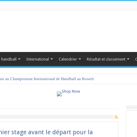
 handball
International
Calendrier
Résultat et classement
C
isie au Championnat International de Handball au Koweït
ier stage avant le départ pour la