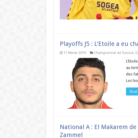
Playoffs J5 : L’Etoile a eu 
11 février 2019
Championnat de Tunisie
,
C
L’Etoil
au term
des fa
Les ho
Read
National A : El Makarem de
Zammel