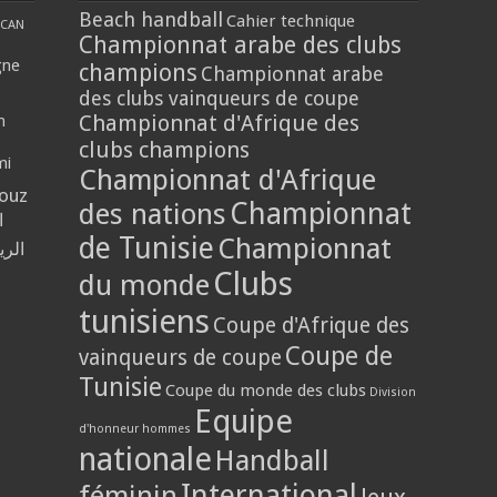
Beach handball
Cahier technique
CAN
Championnat arabe des clubs
gne
champions
Championnat arabe
des clubs vainqueurs de coupe
Championnat d'Afrique des
n
clubs champions
mi
Championnat d'Afrique
louz
Championnat
des nations
ا
de Tunisie
Championnat
الر
Clubs
du monde
tunisiens
Coupe d'Afrique des
Coupe de
vainqueurs de coupe
Tunisie
Coupe du monde des clubs
Division
Equipe
d'honneur hommes
nationale
Handball
International
féminin