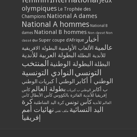
Jeux
olympiques
Le Trophée des
National A dames
Champions
National A hommes
National B
National B hommes
dames
Non classé
Non
أخبار
Super coupe d'Afrique
classé @ar
عالمية
الألعاب الأولمبية
البطولة الافريقية
البطولة العربية للأندية
للأندية البطلة
المنتخب
البطولة الوطنية
البطلة
التونسي
النوادي التونسية
الوطني أ أكابر
الوطني أ كبريات
الوطني
بطولة العالم
ب أكابر
كأس
الوطني ب كبريات
إفريقيا للأندية الفائزة بالكؤوس
كأس الأبطال
كأس
كرة
كأس تونس
كرة اليد الشاطئية
العالم للأندية
اليد النسائية
نهائيات أمم
ملف تقني
إفريقيا