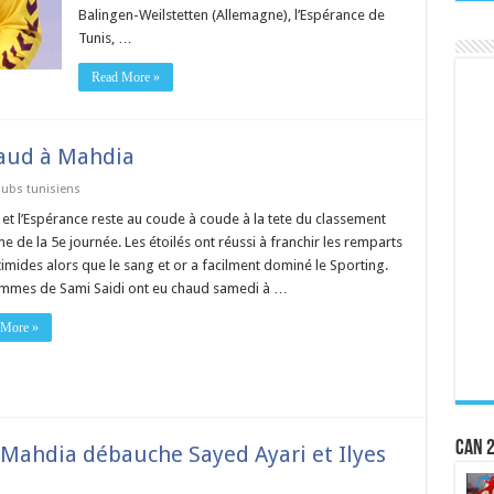
Balingen-Weilstetten (Allemagne), l’Espérance de
Tunis, …
Read More »
chaud à Mahdia
lubs tunisiens
e et l’Espérance reste au coude à coude à la tete du classement
e de la 5e journée. Les étoilés ont réussi à franchir les remparts
timides alors que le sang et or a facilment dominé le Sporting.
mmes de Sami Saidi ont eu chaud samedi à …
 More »
CAN 2
 Mahdia débauche Sayed Ayari et Ilyes