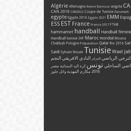
CA
Algérie
Allemagne
angola
Amine Bannour
CAN 2016
Coupe de Tunisie
CAN2022
Danemark
EMM
egypte
Espa
Egypte 2016
Egypte 2021
EST
ESS
France
France 2017
FTHB
handball
hammamet
Handball fémini
Maroc
mondial
Handball tunisie
IHF
Mouna
Qatar
Sa
Chebbah
Pologne
Rio 2016
Préparation
Tunisie
Wael Jal
Saidi
Sylvain Nouet
لترجي الرياضي
النادي الافريقي
النجم
الجزائر
تونس
ياضي الساحلي
مصر
كرة اليد النسائية
مكارم المهدية
2016
وائل جلوز