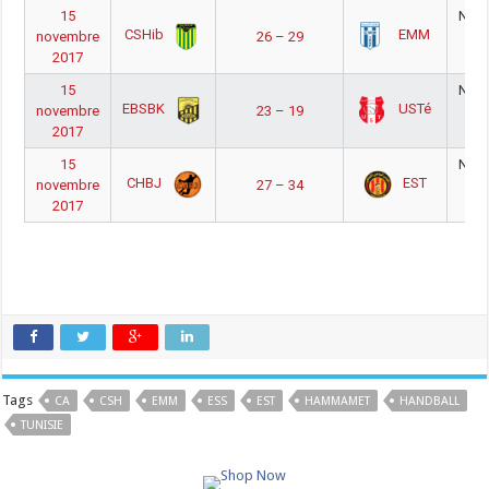
15
Nati
CSHib
EMM
novembre
26 – 29
Ho
2017
1
15
Nati
EBSBK
USTé
novembre
23 – 19
Ho
2017
1
15
Nati
CHBJ
EST
novembre
27 – 34
Ho
2017
1
Tags
CA
CSH
EMM
ESS
EST
HAMMAMET
HANDBALL
TUNISIE