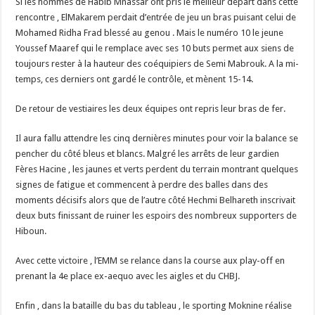
Si les hommes de Habib Mnassar ont pris le meilleur départ dans cette
rencontre , ElMakarem perdait d’entrée de jeu un bras puisant celui de
Mohamed Ridha Frad blessé au genou . Mais le numéro 10 le jeune
Youssef Maaref qui le remplace avec ses 10 buts permet aux siens de
toujours rester à la hauteur des coéquipiers de Semi Mabrouk. A la mi-
temps, ces derniers ont gardé le contrôle, et mènent 15-14.
De retour de vestiaires les deux équipes ont repris leur bras de fer.
Il aura fallu attendre les cinq dernières minutes pour voir la balance se
pencher du côté bleus et blancs. Malgré les arrêts de leur gardien
Fères Hacine , les jaunes et verts perdent du terrain montrant quelques
signes de fatigue et commencent à perdre des balles dans des
moments décisifs alors que de l’autre côté Hechmi Belhareth inscrivait
deux buts finissant de ruiner les espoirs des nombreux supporters de
Hiboun.
Avec cette victoire , l’EMM se relance dans la course aux play-off en
prenant la 4e place ex-aequo avec les aigles et du CHBJ.
Enfin , dans la bataille du bas du tableau , le sporting Moknine réalise