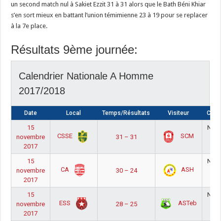
un second match nul à Sakiet Ezzit 31 à 31 alors que le Bath Béni Khiar
s’en sort mieux en battant l’union témimienne 23 à 19 pour se replacer
à la 7e place.
Résultats 9ème journée:
Calendrier Nationale A Homme
2017/2018
Date
Local
Temps/Résultats
Visiteur
Comp
15
Nati
CSSE
SCM
novembre
31 – 31
Ho
2017
1
15
Nati
CA
ASH
novembre
30 – 24
Ho
2017
1
15
Nati
ESS
ASTeb
novembre
28 – 25
Ho
2017
1