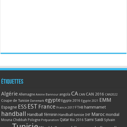
Étiquettes
CA
Algérie
CAN 2016
Allemagne
angola
CAN
Amine Bannour
CAN2022
EMM
egypte
Coupe de Tunisie
Egypte 2016
Danemark
Egypte 2021
EST
ESS
France
Espagne
hammamet
France 2017
FTHB
handball
Maroc
Handball féminin
mondial
Handball tunisie
IHF
Qatar
Sami Saidi
Mouna Chebbah
Pologne
Rio 2016
Sylvain
Préparation
Tunisie