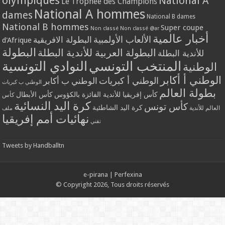
olympiques
National A
Le Trophée des Champions
National A hommes
dames
National B dames
National B hommes
Super coupe
Non classé
Non classé @ar
أخبار عالمية
الألعاب الأولمبية
البطولة الافريقية
d'Afrique
البطولة
البطولة العربية للأندية البطلة
للأندية البطلة
المنتخب التونسي
النوادي التونسية
الوطنية
الوطني أ أكابر
الوطني أ كبريات
الوطني ب أكابر
الوطني ب كبريات
بطولة العالم
كأس إفريقيا للأندية الفائزة بالكؤوس
كأس الأبطال
كأس
كرة اليد النسائية
كأس تونس
كرة اليد الشاطئية
العالم للأندية
ملف
نهائيات أمم إفريقيا
تقني
Tweets by Handballtn
e-pirana
|
Perfexina
© Copyright 2026, Tous droits réservés