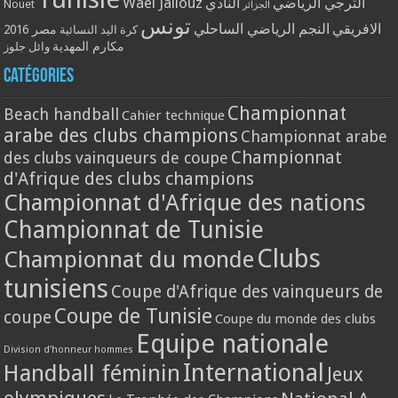
Wael Jallouz
الترجي الرياضي
النادي
Nouet
الجزائر
تونس
الافريقي
النجم الرياضي الساحلي
مصر 2016
كرة اليد النسائية
مكارم المهدية
وائل جلوز
Catégories
Championnat
Beach handball
Cahier technique
arabe des clubs champions
Championnat arabe
Championnat
des clubs vainqueurs de coupe
d'Afrique des clubs champions
Championnat d'Afrique des nations
Championnat de Tunisie
Clubs
Championnat du monde
tunisiens
Coupe d'Afrique des vainqueurs de
Coupe de Tunisie
coupe
Coupe du monde des clubs
Equipe nationale
Division d'honneur hommes
International
Handball féminin
Jeux