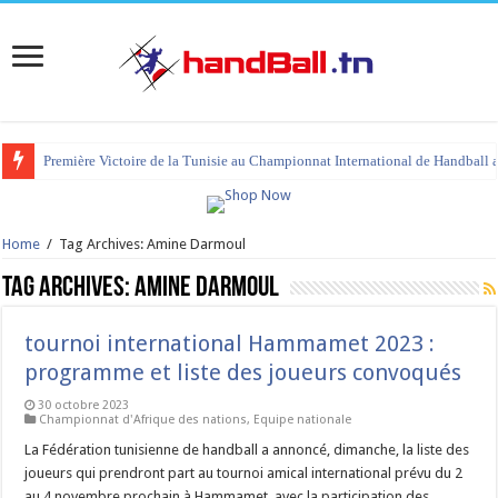
Première Victoire de la Tunisie au Championnat International de Handball 
tournoi international Hammamet 2023 : programme et liste des joueurs co
Home
/
Tag Archives: Amine Darmoul
Tag Archives:
Amine Darmoul
tournoi international Hammamet 2023 :
programme et liste des joueurs convoqués
30 octobre 2023
Championnat d'Afrique des nations
,
Equipe nationale
La Fédération tunisienne de handball a annoncé, dimanche, la liste des
joueurs qui prendront part au tournoi amical international prévu du 2
au 4 novembre prochain à Hammamet, avec la participation des