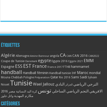
Étiquettes
CA
Algérie
CAN 2016
Allemagne
angola
CAN
Amine Bannour
CAN2022
EMM
egypte
Coupe de Tunisie
Egypte 2016
Danemark
Egypte 2021
EST
ESS
France
Espagne
hammamet
France 2017
FTHB
handball
Maroc
Handball féminin
mondial
Handball tunisie
IHF
Qatar
Sami Saidi
Mouna Chebbah
Pologne
Rio 2016
Sylvain
Préparation
Tunisie
Wael Jallouz
الترجي الرياضي
النادي
Nouet
الجزائر
تونس
الافريقي
النجم الرياضي الساحلي
مصر 2016
كرة اليد النسائية
مكارم المهدية
وائل جلوز
Catégories