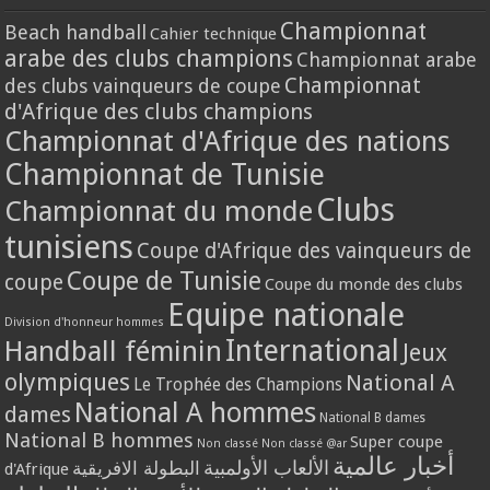
Championnat
Beach handball
Cahier technique
arabe des clubs champions
Championnat arabe
Championnat
des clubs vainqueurs de coupe
d'Afrique des clubs champions
Championnat d'Afrique des nations
Championnat de Tunisie
Clubs
Championnat du monde
tunisiens
Coupe d'Afrique des vainqueurs de
Coupe de Tunisie
coupe
Coupe du monde des clubs
Equipe nationale
Division d'honneur hommes
International
Handball féminin
Jeux
olympiques
National A
Le Trophée des Champions
National A hommes
dames
National B dames
National B hommes
Super coupe
Non classé
Non classé @ar
أخبار عالمية
الألعاب الأولمبية
البطولة الافريقية
d'Afrique