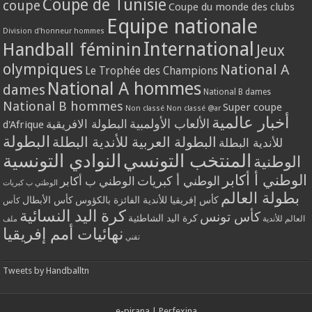
Coupe de Tunisie
coupe
Coupe du monde des clubs
Equipe nationale
Division d'honneur hommes
International
Handball féminin
Jeux
olympiques
National A
Le Trophée des Champions
National A hommes
dames
National B dames
National B hommes
Super coupe
Non classé
Non classé @ar
أخبار عالمية
الألعاب الأولمبية
البطولة الافريقية
d'Afrique
البطولة
البطولة العربية للأندية البطلة
للأندية البطلة
المنتخب التونسي
النوادي التونسية
الوطنية
الوطني أ أكابر
الوطني أ كبريات
الوطني ب أكابر
الوطني ب كبريات
بطولة العالم
كأس إفريقيا للأندية الفائزة بالكؤوس
كأس الأبطال
كأس
كرة اليد النسائية
كأس تونس
كرة اليد الشاطئية
العالم للأندية
ملف
نهائيات أمم إفريقيا
تقني
Tweets by Handballtn
e-pirana
|
Perfexina