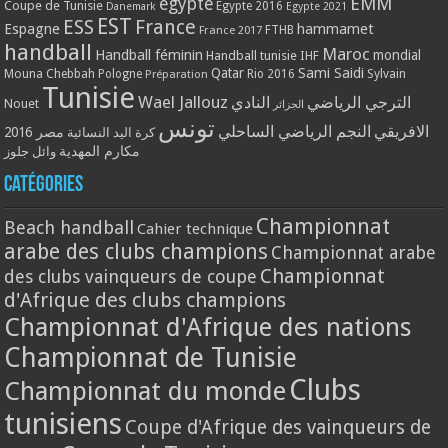
EMM
egypte
Coupe de Tunisie
Egypte 2016
Danemark
Egypte 2021
EST
ESS
France
Espagne
hammamet
France 2017
FTHB
handball
Maroc
Handball féminin
mondial
Handball tunisie
IHF
Qatar
Sami Saidi
Mouna Chebbah
Pologne
Rio 2016
Sylvain
Préparation
Tunisie
Wael Jallouz
الترجي الرياضي
النادي
Nouet
الجزائر
تونس
الافريقي
النجم الرياضي الساحلي
مصر 2016
كرة اليد النسائية
مكارم المهدية
وائل جلوز
Catégories
Championnat
Beach handball
Cahier technique
arabe des clubs champions
Championnat arabe
Championnat
des clubs vainqueurs de coupe
d'Afrique des clubs champions
Championnat d'Afrique des nations
Championnat de Tunisie
Clubs
Championnat du monde
tunisiens
Coupe d'Afrique des vainqueurs de