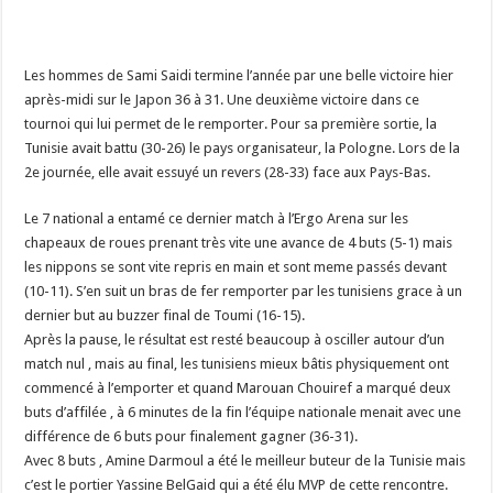
Les hommes de Sami Saidi termine l’année par une belle victoire hier
après-midi sur le Japon 36 à 31. Une deuxième victoire dans ce
tournoi qui lui permet de le remporter. Pour sa première sortie, la
Tunisie avait battu (30-26) le pays organisateur, la Pologne. Lors de la
2e journée, elle avait essuyé un revers (28-33) face aux Pays-Bas.
Le 7 national a entamé ce dernier match à l’Ergo Arena sur les
chapeaux de roues prenant très vite une avance de 4 buts (5-1) mais
les nippons se sont vite repris en main et sont meme passés devant
(10-11). S’en suit un bras de fer remporter par les tunisiens grace à un
dernier but au buzzer final de Toumi (16-15).
Après la pause, le résultat est resté beaucoup à osciller autour d’un
match nul , mais au final, les tunisiens mieux bâtis physiquement ont
commencé à l’emporter et quand Marouan Chouiref a marqué deux
buts d’affilée , à 6 minutes de la fin l’équipe nationale menait avec une
différence de 6 buts pour finalement gagner (36-31).
Avec 8 buts , Amine Darmoul a été le meilleur buteur de la Tunisie mais
c’est le portier Yassine BelGaid qui a été élu MVP de cette rencontre.