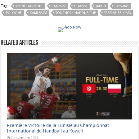
Tags
AMINE DARMOUL
CAN2022
GDAŃSK
JAPON
PAYS-BAS
POLOGNE
SAMI SAIDI
TOURNOI 4 NATIONS CUP
YASSINE BELGAID
Related Articles
Première Victoire de la Tunisie au Championnat
International de Handball au Koweït
7 novembre 2024