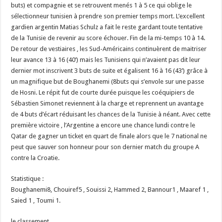
buts) et compagnie et se retrouvent menés 1 à 5 ce qui oblige le
sélectionneur tunisien à prendre son premier temps mort. L’excellent
gardien argentin Matias Schulz a fait le reste gardant toute tentative
de la Tunisie de revenir au score échouer. Fin de la mi-temps 10 à 14.
De retour de vestiaires , les Sud-Américains continuèrent de maitriser
leur avance 13 à 16 (40’) mais les Tunisiens qui n’avaient pas dit leur
dernier mot inscrivent 3 buts de suite et égalisent 16 à 16 (43’) grâce à
un magnifique but de Boughanemi (8buts qui s’envole sur une passe
de Hosni. Le répit fut de courte durée puisque les coéquipiers de
Sébastien Simonet reviennent à la charge et reprennent un avantage
de 4 buts d’écart réduisant les chances de la Tunisie à néant. Avec cette
première victoire , l’Argentine a encore une chance lundi contre le
Qatar de gagner un ticket en quart de finale alors que le 7 national ne
peut que sauver son honneur pour son dernier match du groupe A
contre la Croatie.
Statistique :
Boughanemi8, Chouiref5 , Souissi 2, Hammed 2, Bannour1 , Maaref 1 ,
Saied 1 , Toumi 1.
le classement