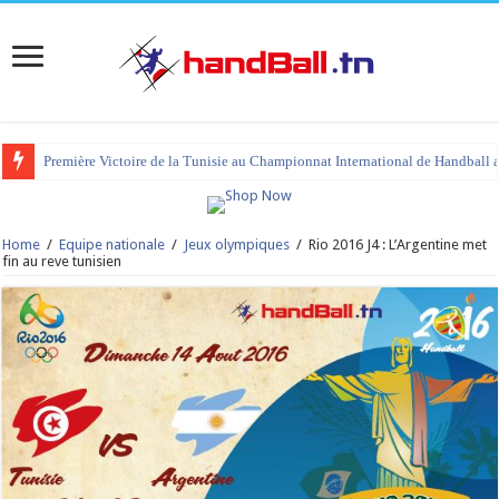
Première Victoire de la Tunisie au Championnat International de Handball 
tournoi international Hammamet 2023 : programme et liste des joueurs co
Home
/
Equipe nationale
/
Jeux olympiques
/
Rio 2016 J4 : L’Argentine met
fin au reve tunisien