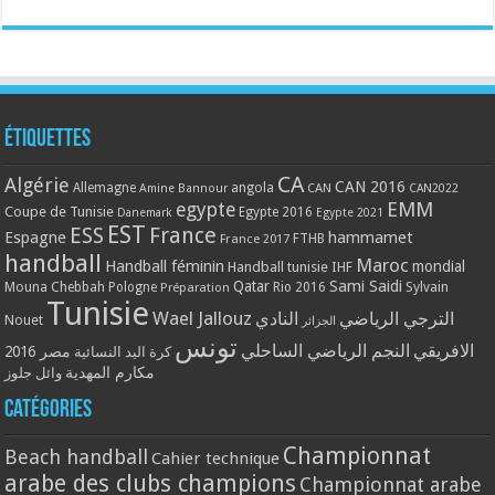
Étiquettes
CA
Algérie
CAN 2016
Allemagne
angola
CAN
Amine Bannour
CAN2022
EMM
egypte
Coupe de Tunisie
Egypte 2016
Danemark
Egypte 2021
EST
ESS
France
Espagne
hammamet
France 2017
FTHB
handball
Maroc
Handball féminin
mondial
Handball tunisie
IHF
Qatar
Sami Saidi
Mouna Chebbah
Pologne
Rio 2016
Sylvain
Préparation
Tunisie
Wael Jallouz
الترجي الرياضي
النادي
Nouet
الجزائر
تونس
الافريقي
النجم الرياضي الساحلي
مصر 2016
كرة اليد النسائية
مكارم المهدية
وائل جلوز
Catégories
Championnat
Beach handball
Cahier technique
arabe des clubs champions
Championnat arabe