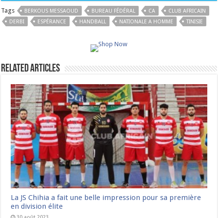
Tags
BERKOUS MESSAOUD
BUREAU FÉDÉRAL
CA
CLUB AFRICAIN
DERBI
ESPÉRANCE
HANDBALL
NATIONALE A HOMME
TINISIE
Related Articles
La JS Chihia a fait une belle impression pour sa première
en division élite
30 août 2023