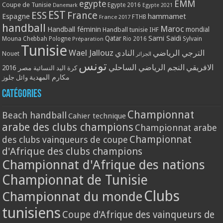
EMM
egypte
Coupe de Tunisie
Egypte 2016
Danemark
Egypte 2021
EST
ESS
France
Espagne
hammamet
France 2017
FTHB
handball
Maroc
Handball féminin
mondial
Handball tunisie
IHF
Qatar
Sami Saidi
Mouna Chebbah
Pologne
Rio 2016
Sylvain
Préparation
Tunisie
Wael Jallouz
الترجي الرياضي
النادي
Nouet
الجزائر
تونس
الافريقي
النجم الرياضي الساحلي
مصر 2016
كرة اليد النسائية
مكارم المهدية
وائل جلوز
Catégories
Championnat
Beach handball
Cahier technique
arabe des clubs champions
Championnat arabe
Championnat
des clubs vainqueurs de coupe
d'Afrique des clubs champions
Championnat d'Afrique des nations
Championnat de Tunisie
Clubs
Championnat du monde
tunisiens
Coupe d'Afrique des vainqueurs de