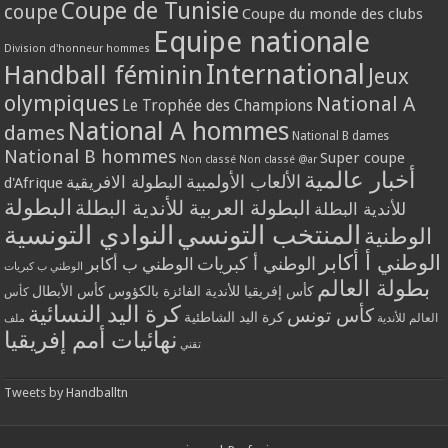
Coupe de Tunisie
coupe
Coupe du monde des clubs
Equipe nationale
Division d'honneur hommes
International
Handball féminin
Jeux
olympiques
National A
Le Trophée des Champions
National A hommes
dames
National B dames
National B hommes
Super coupe
Non classé
Non classé @ar
أخبار عالمية
الألعاب الأولمبية
البطولة الافريقية
d'Afrique
البطولة
البطولة العربية للأندية البطلة
للأندية البطلة
المنتخب التونسي
النوادي التونسية
الوطنية
الوطني أ أكابر
الوطني أ كبريات
الوطني ب أكابر
الوطني ب كبريات
بطولة العالم
كأس إفريقيا للأندية الفائزة بالكؤوس
كأس الأبطال
كأس
كرة اليد النسائية
كأس تونس
كرة اليد الشاطئية
العالم للأندية
ملف
نهائيات أمم إفريقيا
تقني
Tweets by Handballtn