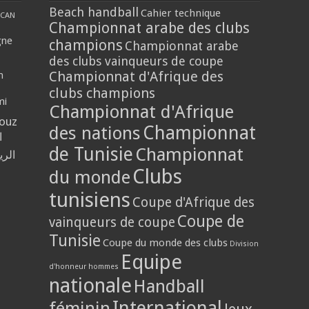
Beach handball
Cahier technique
CAN
Championnat arabe des clubs
gne
champions
Championnat arabe
des clubs vainqueurs de coupe
Championnat d'Afrique des
n
clubs champions
mi
Championnat d'Afrique
louz
Championnat
des nations
ي
de Tunisie
Championnat
حلي
Clubs
du monde
tunisiens
Coupe d'Afrique des
Coupe de
vainqueurs de coupe
Tunisie
Coupe du monde des clubs
Division
Equipe
d'honneur hommes
nationale
Handball
International
féminin