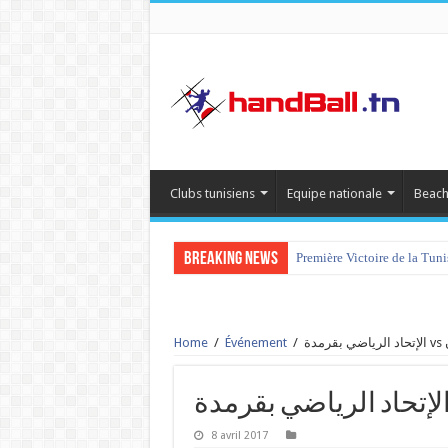
Clubs tunisiens
Equipe nationale
Beach
Breaking News
Première Victoire de la Tun
Home
/
Événement
/
ا
8 avril 2017