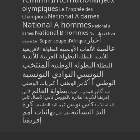
Jeux
olympiques
Le Trophée des
National A dames
Champions
National A hommes
National B
National B hommes
dames
Non classé
Non
أخبار
Super coupe d'Afrique
classé @ar
عالمية
الألعاب الأولمبية
البطولة الافريقية
البطولة العربية للأندية
للأندية البطلة
المنتخب
البطولة الوطنية
البطلة
النوادي التونسية
التونسي
الوطني أ أكابر
الوطني أ كبريات
الوطني
بطولة العالم
ب أكابر
كأس
الوطني ب كبريات
كأس الأبطال
إفريقيا للأندية الفائزة بالكؤوس
كأس
كرة
كأس تونس
كرة اليد الشاطئية
العالم للأندية
نهائيات أمم
اليد النسائية
ملف تقني
إفريقيا