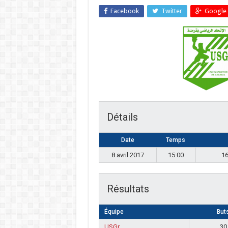
Facebook
Twitter
Google 
Détails
Date
Temps
8 avril 2017
15:00
Résultats
Équipe
But
USGr
30