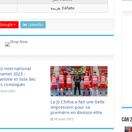
هزيمة, Défaite
Google +
LinkedIn
oi international
amet 2023 :
amme et liste des
rs convoqués
tobre 2023
La JS Chihia a fait une belle
impression pour sa
première en division élite
CAN 2
30 août 2023