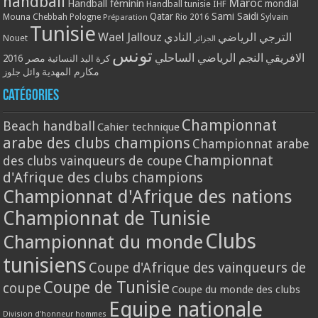
handball
Maroc
Handball féminin
mondial
Handball tunisie
IHF
Qatar
Sami Saidi
Mouna Chebbah
Pologne
Rio 2016
Sylvain
Préparation
Tunisie
Wael Jallouz
الترجي الرياضي
النادي
Nouet
الجزائر
تونس
الافريقي
النجم الرياضي الساحلي
مصر 2016
كرة اليد النسائية
مكارم المهدية
وائل جلوز
Catégories
Championnat
Beach handball
Cahier technique
arabe des clubs champions
Championnat arabe
Championnat
des clubs vainqueurs de coupe
d'Afrique des clubs champions
Championnat d'Afrique des nations
Championnat de Tunisie
Clubs
Championnat du monde
tunisiens
Coupe d'Afrique des vainqueurs de
Coupe de Tunisie
coupe
Coupe du monde des clubs
Equipe nationale
Division d'honneur hommes