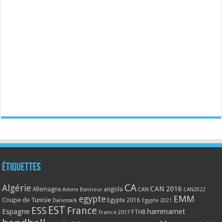
Étiquettes
CA
Algérie
CAN 2016
Allemagne
angola
CAN
Amine Bannour
CAN2022
EMM
egypte
Coupe de Tunisie
Egypte 2016
Danemark
Egypte 2021
EST
ESS
France
Espagne
hammamet
France 2017
FTHB