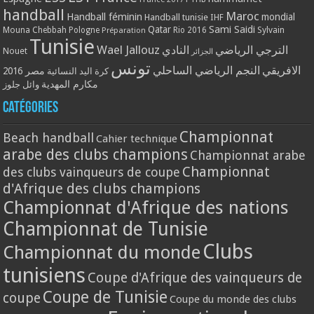
handball
Maroc
Handball féminin
mondial
Handball tunisie
IHF
Qatar
Sami Saidi
Mouna Chebbah
Pologne
Rio 2016
Sylvain
Préparation
Tunisie
Wael Jallouz
الترجي الرياضي
النادي
Nouet
الجزائر
تونس
الافريقي
النجم الرياضي الساحلي
مصر 2016
كرة اليد النسائية
مكارم المهدية
وائل جلوز
Catégories
Championnat
Beach handball
Cahier technique
arabe des clubs champions
Championnat arabe
Championnat
des clubs vainqueurs de coupe
d'Afrique des clubs champions
Championnat d'Afrique des nations
Championnat de Tunisie
Clubs
Championnat du monde
tunisiens
Coupe d'Afrique des vainqueurs de
Coupe de Tunisie
coupe
Coupe du monde des clubs