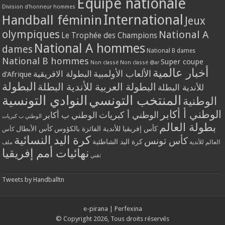
Equipe nationale
Division d'honneur hommes
International
Handball féminin
Jeux
olympiques
National A
Le Trophée des Champions
National A hommes
dames
National B dames
National B hommes
Super coupe
Non classé
Non classé @ar
أخبار عالمية
الألعاب الأولمبية
البطولة الافريقية
d'Afrique
البطولة
البطولة العربية للأندية البطلة
للأندية البطلة
المنتخب التونسي
النوادي التونسية
الوطنية
الوطني أ أكابر
الوطني أ كبريات
الوطني ب أكابر
الوطني ب كبريات
بطولة العالم
كأس إفريقيا للأندية الفائزة بالكؤوس
كأس الأبطال
كأس
كرة اليد النسائية
كأس تونس
كرة اليد الشاطئية
العالم للأندية
ملف
نهائيات أمم إفريقيا
تقني
Tweets by Handballtn
e-pirana
|
Perfexina
© Copyright 2026, Tous droits réservés