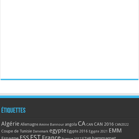
Étiquettes
CA
Algérie
CAN 2016
Allemagne
angola
CAN
Amine Bannour
CAN2022
EMM
egypte
Coupe de Tunisie
Egypte 2016
Danemark
Egypte 2021
EST
ESS
France
Espagne
hammamet
France 2017
FTHB