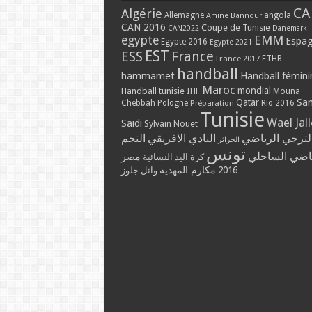
CA
Algérie
Allemagne
angola
Amine Bannour
CAN 2016
Coupe de Tunisie
CAN2022
Danemark
EMM
egypte
Espa
Egypte 2016
Egypte 2021
EST
ESS
France
France 2017
FTHB
handball
hammamet
Handball fémini
Maroc
mondial
Handball tunisie
IHF
Mouna
Qatar
Sa
Chebbah
Pologne
Rio 2016
Préparation
Tunisie
Wael Jal
Saidi
Sylvain Nouet
لترجي الرياضي
النادي الافريقي
النجم
الجزائر
تونس
ياضي الساحلي
مصر
كرة اليد النسائية
مكارم المهدية
2016
وائل جلوز