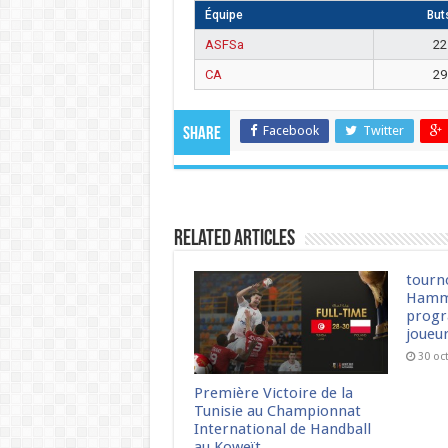
Équipe
But
ASFSa
22
CA
29
Facebook
Twitter
Share
Related Articles
tourn
Hamm
progr
joueu
30 oc
Première Victoire de la
Tunisie au Championnat
International de Handball
au Koweït