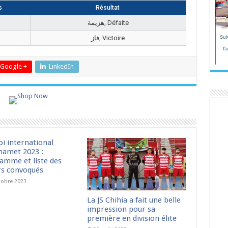
s
Résultat
هزيمة, Défaite
فاز, Victoire
Google +
LinkedIn
oi international
amet 2023 :
amme et liste des
rs convoqués
tobre 2023
La JS Chihia a fait une belle
impression pour sa
première en division élite