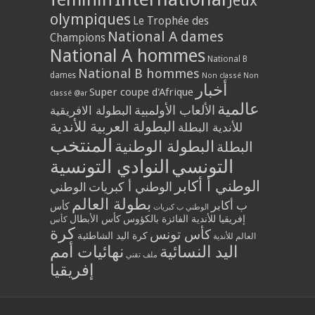
Jeux
olympiques
Le Trophée des
National A dames
Champions
National A hommes
National B
National B hommes
dames
Non classé
Non
أخبار
Super coupe d'Afrique
classé @ar
عالمية
الألعاب الأولمبية
البطولة الافريقية
البطولة العربية للأندية
للأندية البطلة
المنتخب
البطولة الوطنية
البطلة
التونسي
النوادي التونسية
الوطني أ أكابر
الوطني أ كبريات
الوطني
بطولة العالم
ب أكابر
كأس
الوطني ب كبريات
إفريقيا للأندية الفائزة بالكؤوس
كأس الأبطال
كأس
كرة
كأس تونس
كرة اليد الشاطئية
العالم للأندية
اليد النسائية
نهائيات أمم
ملف تقني
إفريقيا