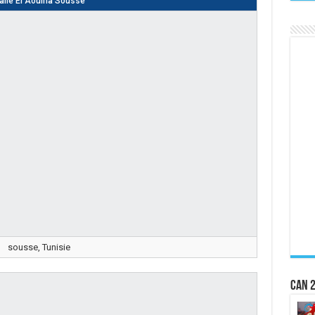
alle El Aouina Sousse
sousse, Tunisie
CAN 2