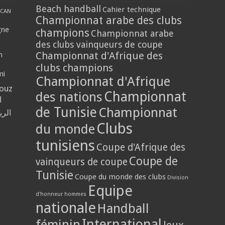
Beach handball
Cahier technique
CAN
Championnat arabe des clubs
gne
champions
Championnat arabe
des clubs vainqueurs de coupe
Championnat d'Afrique des
n
clubs champions
mi
Championnat d'Afrique
louz
Championnat
des nations
ا
de Tunisie
Championnat
الر
Clubs
du monde
tunisiens
Coupe d'Afrique des
Coupe de
vainqueurs de coupe
Tunisie
Coupe du monde des clubs
Division
Equipe
d'honneur hommes
nationale
Handball
International
féminin