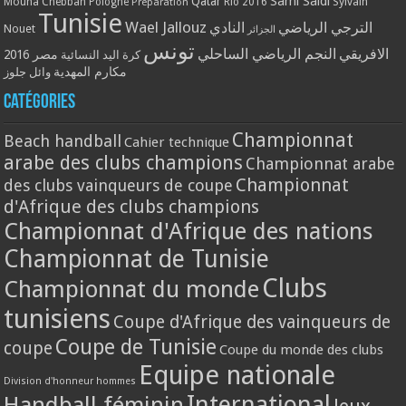
Qatar
Sami Saidi
Mouna Chebbah
Pologne
Rio 2016
Sylvain
Préparation
Tunisie
Wael Jallouz
الترجي الرياضي
النادي
Nouet
الجزائر
تونس
الافريقي
النجم الرياضي الساحلي
مصر 2016
كرة اليد النسائية
مكارم المهدية
وائل جلوز
Catégories
Championnat
Beach handball
Cahier technique
arabe des clubs champions
Championnat arabe
Championnat
des clubs vainqueurs de coupe
d'Afrique des clubs champions
Championnat d'Afrique des nations
Championnat de Tunisie
Clubs
Championnat du monde
tunisiens
Coupe d'Afrique des vainqueurs de
Coupe de Tunisie
coupe
Coupe du monde des clubs
Equipe nationale
Division d'honneur hommes
International
Handball féminin