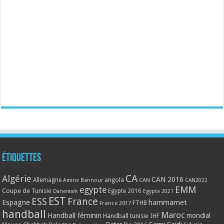
Étiquettes
CA
Algérie
CAN 2016
Allemagne
angola
CAN
Amine Bannour
CAN2022
EMM
egypte
Coupe de Tunisie
Egypte 2016
Danemark
Egypte 2021
EST
ESS
France
Espagne
hammamet
France 2017
FTHB
handball
Maroc
Handball féminin
mondial
Handball tunisie
IHF