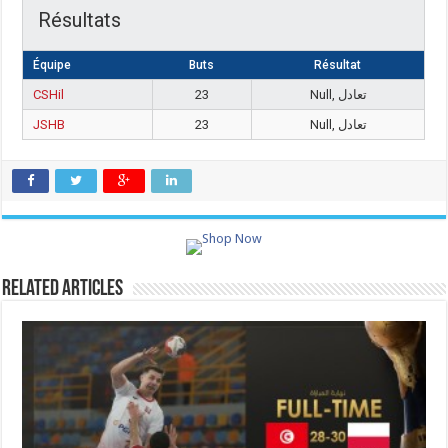
Résultats
Équipe
Buts
Résultat
CSHil
23
Null, تعادل
JSHB
23
Null, تعادل
Related Articles