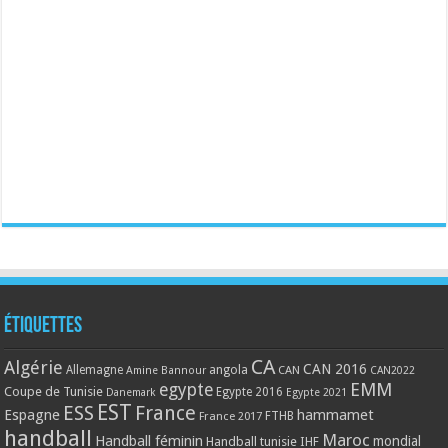
Étiquettes
CA
Algérie
CAN 2016
Allemagne
angola
CAN
Amine Bannour
CAN2022
EMM
egypte
Coupe de Tunisie
Egypte 2016
Danemark
Egypte 2021
EST
ESS
France
Espagne
hammamet
France 2017
FTHB
handball
Maroc
Handball féminin
mondial
Handball tunisie
IHF