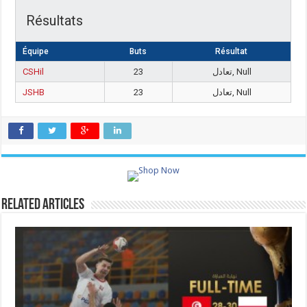
Résultats
Équipe
Buts
Résultat
CSHil
23
تعادل, Null
JSHB
23
تعادل, Null
Related Articles