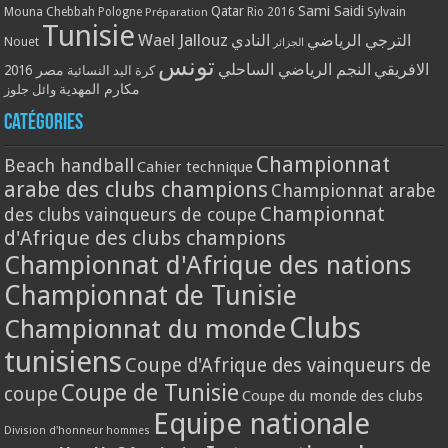
Qatar
Sami Saidi
Mouna Chebbah
Pologne
Rio 2016
Sylvain
Préparation
Tunisie
Wael Jallouz
الترجي الرياضي
النادي
Nouet
الجزائر
تونس
الافريقي
النجم الرياضي الساحلي
مصر 2016
كرة اليد النسائية
مكارم المهدية
وائل جلوز
Catégories
Championnat
Beach handball
Cahier technique
arabe des clubs champions
Championnat arabe
Championnat
des clubs vainqueurs de coupe
d'Afrique des clubs champions
Championnat d'Afrique des nations
Championnat de Tunisie
Clubs
Championnat du monde
tunisiens
Coupe d'Afrique des vainqueurs de
Coupe de Tunisie
coupe
Coupe du monde des clubs
Equipe nationale
Division d'honneur hommes