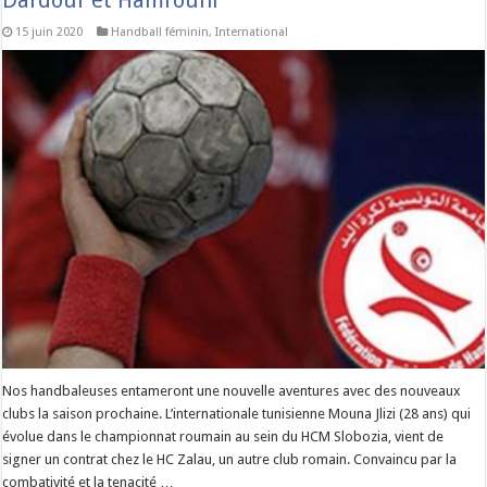
Dardour et Hamrouni
15 juin 2020
Handball féminin
,
International
Nos handbaleuses entameront une nouvelle aventures avec des nouveaux
clubs la saison prochaine. L’internationale tunisienne Mouna Jlizi (28 ans) qui
évolue dans le championnat roumain au sein du HCM Slobozia, vient de
signer un contrat chez le HC Zalau, un autre club romain. Convaincu par la
combativité et la tenacité …