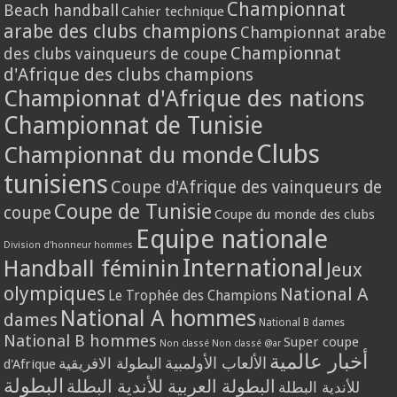
Championnat
Beach handball
Cahier technique
arabe des clubs champions
Championnat arabe
Championnat
des clubs vainqueurs de coupe
d'Afrique des clubs champions
Championnat d'Afrique des nations
Championnat de Tunisie
Clubs
Championnat du monde
tunisiens
Coupe d'Afrique des vainqueurs de
Coupe de Tunisie
coupe
Coupe du monde des clubs
Equipe nationale
Division d'honneur hommes
International
Handball féminin
Jeux
olympiques
National A
Le Trophée des Champions
National A hommes
dames
National B dames
National B hommes
Super coupe
Non classé
Non classé @ar
أخبار عالمية
الألعاب الأولمبية
البطولة الافريقية
d'Afrique
البطولة
البطولة العربية للأندية البطلة
للأندية البطلة