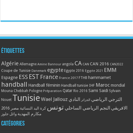
Étiquettes
CA
Algérie
CAN 2016
Allemagne
angola
CAN
Amine Bannour
CAN2022
EMM
egypte
Coupe de Tunisie
Egypte 2016
Danemark
Egypte 2021
EST
ESS
France
Espagne
hammamet
France 2017
FTHB
handball
Maroc
Handball féminin
mondial
Handball tunisie
IHF
Qatar
Sami Saidi
Mouna Chebbah
Pologne
Rio 2016
Sylvain
Préparation
Tunisie
Wael Jallouz
الترجي الرياضي
النادي
Nouet
الجزائر
تونس
الافريقي
النجم الرياضي الساحلي
مصر 2016
كرة اليد النسائية
مكارم المهدية
وائل جلوز
Catégories