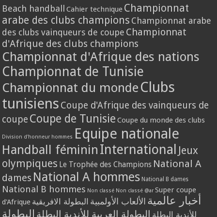
Championnat
Beach handball
Cahier technique
arabe des clubs champions
Championnat arabe
Championnat
des clubs vainqueurs de coupe
d'Afrique des clubs champions
Championnat d'Afrique des nations
Championnat de Tunisie
Clubs
Championnat du monde
tunisiens
Coupe d'Afrique des vainqueurs de
Coupe de Tunisie
coupe
Coupe du monde des clubs
Equipe nationale
Division d'honneur hommes
International
Handball féminin
Jeux
olympiques
National A
Le Trophée des Champions
National A hommes
dames
National B dames
National B hommes
Super coupe
Non classé
Non classé @ar
أخبار عالمية
الألعاب الأولمبية
البطولة الافريقية
d'Afrique
البطولة
البطولة العربية للأندية البطلة
للأندية البطلة