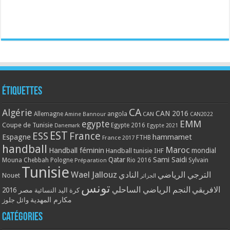
Étiquettes
CA
Algérie
CAN 2016
Allemagne
angola
CAN
Amine Bannour
CAN2022
EMM
egypte
Coupe de Tunisie
Egypte 2016
Danemark
Egypte 2021
EST
ESS
France
Espagne
hammamet
France 2017
FTHB
handball
Maroc
Handball féminin
mondial
Handball tunisie
IHF
Qatar
Sami Saidi
Mouna Chebbah
Pologne
Rio 2016
Sylvain
Préparation
Tunisie
Wael Jallouz
الترجي الرياضي
النادي
Nouet
الجزائر
تونس
الافريقي
النجم الرياضي الساحلي
مصر 2016
كرة اليد النسائية
مكارم المهدية
وائل جلوز
Catégories