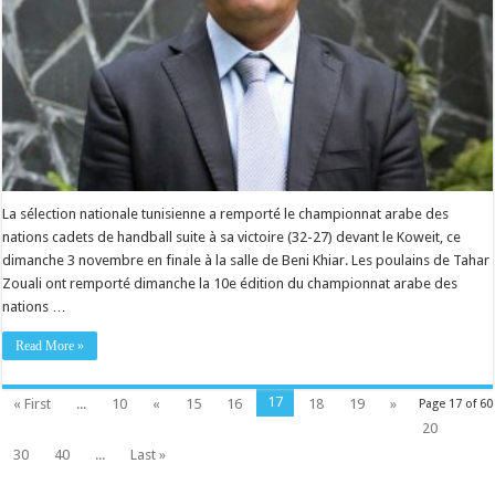
La sélection nationale tunisienne a remporté le championnat arabe des
nations cadets de handball suite à sa victoire (32-27) devant le Koweit, ce
dimanche 3 novembre en finale à la salle de Beni Khiar. Les poulains de Tahar
Zouali ont remporté dimanche la 10e édition du championnat arabe des
nations …
Read More »
17
« First
...
10
«
15
16
18
19
»
Page 17 of 60
20
30
40
...
Last »