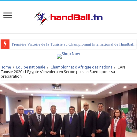
Première Victoire de la Tunisie au Championnat International de Handball 
tournoi international Hammamet 2023 : programme et liste des joueurs co
Home
/
Equipe nationale
/
Championnat d'Afrique des nations
/
CAN
Tunisie 2020 : L’Egypte s’envolera en Serbie puis en Suède pour sa
préparation