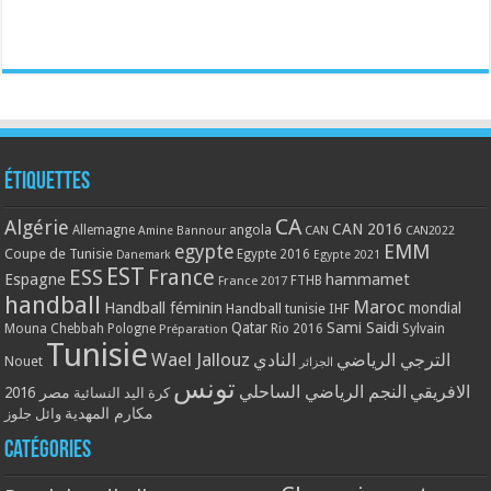
Étiquettes
CA
Algérie
CAN 2016
Allemagne
angola
CAN
Amine Bannour
CAN2022
EMM
egypte
Coupe de Tunisie
Egypte 2016
Danemark
Egypte 2021
EST
ESS
France
Espagne
hammamet
France 2017
FTHB
handball
Maroc
Handball féminin
mondial
Handball tunisie
IHF
Qatar
Sami Saidi
Mouna Chebbah
Pologne
Rio 2016
Sylvain
Préparation
Tunisie
Wael Jallouz
الترجي الرياضي
النادي
Nouet
الجزائر
تونس
الافريقي
النجم الرياضي الساحلي
مصر 2016
كرة اليد النسائية
مكارم المهدية
وائل جلوز
Catégories