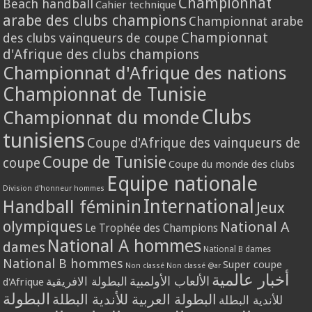
Championnat
Beach handball
Cahier technique
arabe des clubs champions
Championnat arabe
Championnat
des clubs vainqueurs de coupe
d'Afrique des clubs champions
Championnat d'Afrique des nations
Championnat de Tunisie
Clubs
Championnat du monde
tunisiens
Coupe d'Afrique des vainqueurs de
Coupe de Tunisie
coupe
Coupe du monde des clubs
Equipe nationale
Division d'honneur hommes
International
Handball féminin
Jeux
olympiques
National A
Le Trophée des Champions
National A hommes
dames
National B dames
National B hommes
Super coupe
Non classé
Non classé @ar
أخبار عالمية
الألعاب الأولمبية
البطولة الافريقية
d'Afrique
البطولة
البطولة العربية للأندية البطلة
للأندية البطلة