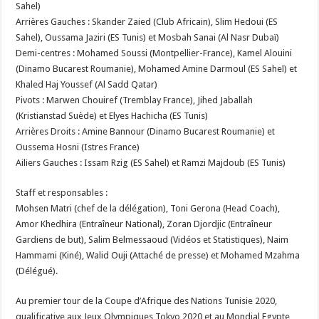
Sahel)
Arrières Gauches : Skander Zaied (Club Africain), Slim Hedoui (ES
Sahel), Oussama Jaziri (ES Tunis) et Mosbah Sanai (Al Nasr Dubaï)
Demi-centres : Mohamed Soussi (Montpellier-France), Kamel Alouini
(Dinamo Bucarest Roumanie), Mohamed Amine Darmoul (ES Sahel) et
Khaled Haj Youssef (Al Sadd Qatar)
Pivots : Marwen Chouiref (Tremblay France), Jihed Jaballah
(Kristianstad Suède) et Elyes Hachicha (ES Tunis)
Arrières Droits : Amine Bannour (Dinamo Bucarest Roumanie) et
Oussema Hosni (Istres France)
Ailiers Gauches : Issam Rzig (ES Sahel) et Ramzi Majdoub (ES Tunis)
Staff et responsables :
Mohsen Matri (chef de la délégation), Toni Gerona (Head Coach),
Amor Khedhira (Entraîneur National), Zoran Djordjic (Entraîneur
Gardiens de but), Salim Belmessaoud (Vidéos et Statistiques), Naim
Hammami (Kiné), Walid Ouji (Attaché de presse) et Mohamed Mzahma
(Délégué).
Au premier tour de la Coupe d’Afrique des Nations Tunisie 2020,
qualificative aux Jeux Olympiques Tokyo 2020 et au Mondial Egypte