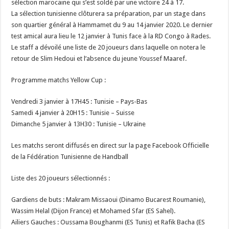
sélection marocaine qui s’est soldé par une victoire 24 à 17.
La sélection tunisienne clôturera sa préparation, par un stage dans
son quartier général à Hammamet du 9 au 14 janvier 2020. Le dernier
test amical aura lieu le 12 janvier à Tunis face à la RD Congo à Rades.
Le staff a dévoilé une liste de 20 joueurs dans laquelle on notera le
retour de Slim Hedoui et l’absence du jeune Youssef Maaref.
Programme matchs Yellow Cup :
Vendredi 3 janvier à 17H45 : Tunisie – Pays-Bas
Samedi 4 janvier à 20H15 : Tunisie – Suisse
Dimanche 5 janvier à 13H30 : Tunisie – Ukraine
Les matchs seront diffusés en direct sur la page Facebook Officielle
de la Fédération Tunisienne de Handball
Liste des 20 joueurs sélectionnés :
Gardiens de buts : Makram Missaoui (Dinamo Bucarest Roumanie),
Wassim Helal (Dijon France) et Mohamed Sfar (ES Sahel).
Ailiers Gauches : Oussama Boughanmi (ES Tunis) et Rafik Bacha (ES