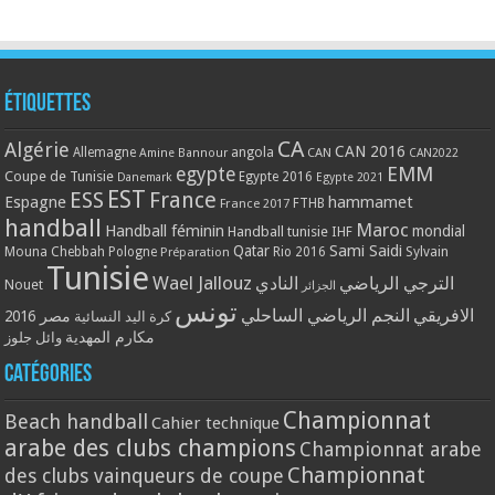
Étiquettes
CA
Algérie
CAN 2016
Allemagne
angola
CAN
Amine Bannour
CAN2022
EMM
egypte
Coupe de Tunisie
Egypte 2016
Danemark
Egypte 2021
EST
ESS
France
Espagne
hammamet
France 2017
FTHB
handball
Maroc
Handball féminin
mondial
Handball tunisie
IHF
Qatar
Sami Saidi
Mouna Chebbah
Pologne
Rio 2016
Sylvain
Préparation
Tunisie
Wael Jallouz
الترجي الرياضي
النادي
Nouet
الجزائر
تونس
الافريقي
النجم الرياضي الساحلي
مصر 2016
كرة اليد النسائية
مكارم المهدية
وائل جلوز
Catégories
Championnat
Beach handball
Cahier technique
arabe des clubs champions
Championnat arabe
Championnat
des clubs vainqueurs de coupe