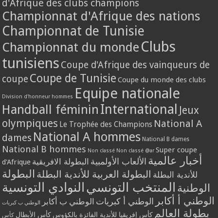
d'Afrique des clubs champions
Championnat d'Afrique des nations
Championnat de Tunisie
Clubs
Championnat du monde
tunisiens
Coupe d'Afrique des vainqueurs de
Coupe de Tunisie
coupe
Coupe du monde des clubs
Equipe nationale
Division d'honneur hommes
International
Handball féminin
Jeux
olympiques
National A
Le Trophée des Champions
National A hommes
dames
National B dames
National B hommes
Super coupe
Non classé
Non classé @ar
أخبار عالمية
الألعاب الأولمبية
البطولة الافريقية
d'Afrique
البطولة
البطولة العربية للأندية البطلة
للأندية البطلة
المنتخب التونسي
النوادي التونسية
الوطنية
الوطني أ أكابر
الوطني أ كبريات
الوطني ب أكابر
الوطني ب كبريات
بطولة العالم
كأس إفريقيا للأندية الفائزة بالكؤوس
كأس الأبطال
كأس