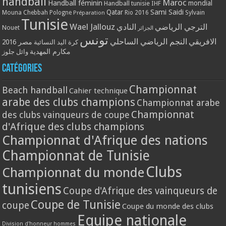
handball
Maroc
Handball féminin
mondial
Handball tunisie
IHF
Qatar
Sami Saidi
Mouna Chebbah
Pologne
Rio 2016
Sylvain
Préparation
Tunisie
Wael Jallouz
الترجي الرياضي
النادي
Nouet
الجزائر
تونس
الافريقي
النجم الرياضي الساحلي
مصر 2016
كرة اليد النسائية
مكارم المهدية
وائل جلوز
Catégories
Championnat
Beach handball
Cahier technique
arabe des clubs champions
Championnat arabe
Championnat
des clubs vainqueurs de coupe
d'Afrique des clubs champions
Championnat d'Afrique des nations
Championnat de Tunisie
Clubs
Championnat du monde
tunisiens
Coupe d'Afrique des vainqueurs de
Coupe de Tunisie
coupe
Coupe du monde des clubs
Equipe nationale
Division d'honneur hommes