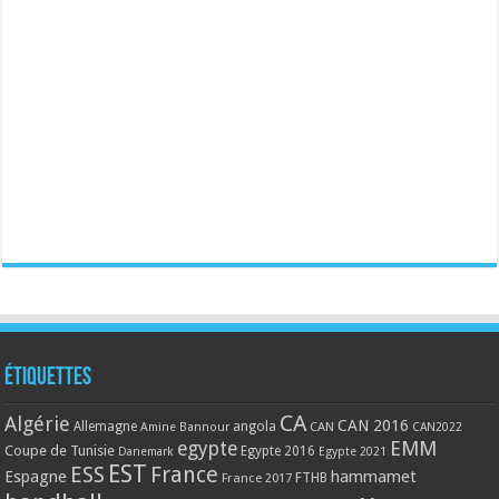
Étiquettes
CA
Algérie
CAN 2016
Allemagne
angola
CAN
Amine Bannour
CAN2022
EMM
egypte
Coupe de Tunisie
Egypte 2016
Danemark
Egypte 2021
EST
ESS
France
Espagne
hammamet
France 2017
FTHB