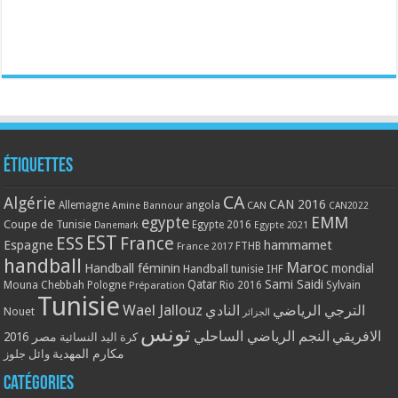
Étiquettes
CA
Algérie
CAN 2016
Allemagne
angola
CAN
Amine Bannour
CAN2022
EMM
egypte
Coupe de Tunisie
Egypte 2016
Danemark
Egypte 2021
EST
ESS
France
Espagne
hammamet
France 2017
FTHB
handball
Maroc
Handball féminin
mondial
Handball tunisie
IHF
Qatar
Sami Saidi
Mouna Chebbah
Pologne
Rio 2016
Sylvain
Préparation
Tunisie
Wael Jallouz
الترجي الرياضي
النادي
Nouet
الجزائر
تونس
الافريقي
النجم الرياضي الساحلي
مصر 2016
كرة اليد النسائية
مكارم المهدية
وائل جلوز
Catégories