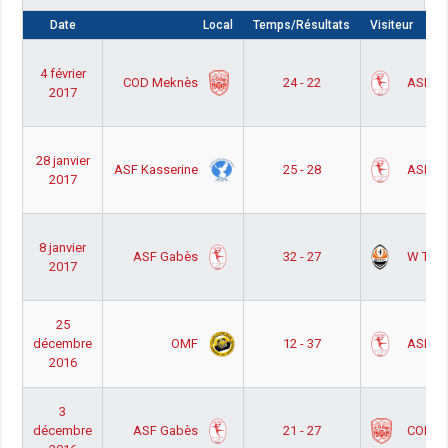
Date
Local
Temps/Résultats
Visiteur
4 février
COD Meknès
ASF G
24 - 22
2017
28 janvier
ASF Kasserine
ASF G
25 - 28
2017
8 janvier
ASF Gabès
W Tata
32 - 27
2017
25
OMF
ASF G
décembre
12 - 37
2016
3
ASF Gabès
COD M
décembre
21 - 27