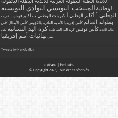
البطولة
البطولة العربية للأندية البطلة
للأندية البطلة
المنتخب التونسي
النوادي التونسية
الوطنية
الوطني أ أكابر
الوطني أ كبريات
الوطني ب أكابر
الوطني ب كبريات
بطولة العالم
كأس إفريقيا للأندية الفائزة بالكؤوس
كأس الأبطال
كأس
كرة اليد النسائية
كأس تونس
كرة اليد الشاطئية
العالم للأندية
ملف
نهائيات أمم إفريقيا
تقني
Tweets by Handballtn
e-pirana
|
Perfexina
© Copyright 2026, Tous droits réservés