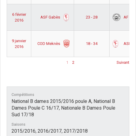
6 février
ASF Gabès
AF Mon
23 - 28
2016
9 janvier
COD Meknès
ASF G
18 - 34
2016
1
2
Suivant
Compétitions
National B dames 2015/2016 poule A, National B
Dames Poule C 16/17, Nationale B Dames Poule
Sud 17/18
Saisons
2015/2016, 2016/2017, 2017/2018