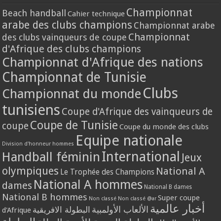
Championnat
Beach handball
Cahier technique
arabe des clubs champions
Championnat arabe
Championnat
des clubs vainqueurs de coupe
d'Afrique des clubs champions
Championnat d'Afrique des nations
Championnat de Tunisie
Clubs
Championnat du monde
tunisiens
Coupe d'Afrique des vainqueurs de
Coupe de Tunisie
coupe
Coupe du monde des clubs
Equipe nationale
Division d'honneur hommes
International
Handball féminin
Jeux
olympiques
National A
Le Trophée des Champions
National A hommes
dames
National B dames
National B hommes
Super coupe
Non classé
Non classé @ar
أخبار عالمية
الألعاب الأولمبية
البطولة الافريقية
d'Afrique