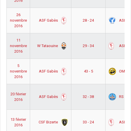
2016
26
ASF Gabès
ASF Ka
novembre
28 - 24
2016
11
W Tataouine
ASF G
novembre
29 - 34
2016
5
ASF Gabès
OMF
novembre
43 - 5
2016
20 février
ASF Gabès
RS Mon
32 - 38
2016
13 février
CSF Bizerte
ASF G
33 - 24
2016