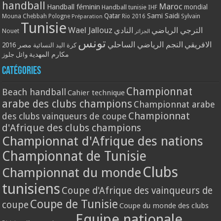
handball
Maroc
Handball féminin
mondial
Handball tunisie
IHF
Qatar
Sami Saidi
Mouna Chebbah
Pologne
Rio 2016
Sylvain
Préparation
Tunisie
Wael Jallouz
الترجي الرياضي
النادي
Nouet
الجزائر
تونس
الافريقي
النجم الرياضي الساحلي
مصر 2016
كرة اليد النسائية
مكارم المهدية
وائل جلوز
Catégories
Championnat
Beach handball
Cahier technique
arabe des clubs champions
Championnat arabe
Championnat
des clubs vainqueurs de coupe
d'Afrique des clubs champions
Championnat d'Afrique des nations
Championnat de Tunisie
Clubs
Championnat du monde
tunisiens
Coupe d'Afrique des vainqueurs de
Coupe de Tunisie
coupe
Coupe du monde des clubs
Equipe nationale