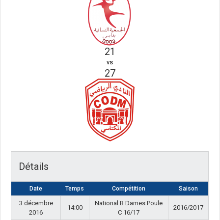
21
vs
27
Détails
Date
Temps
Compétition
Saison
3 décembre
National B Dames Poule
14:00
2016/2017
2016
C 16/17