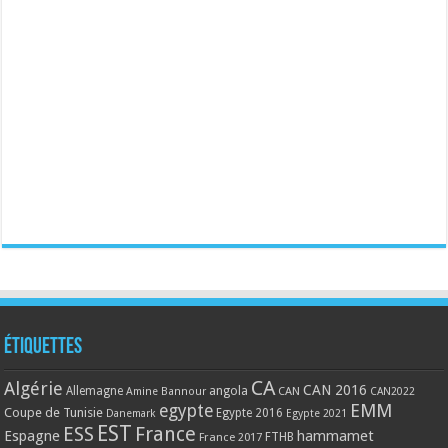
Étiquettes
CA
Algérie
CAN 2016
Allemagne
angola
CAN
Amine Bannour
CAN2022
EMM
egypte
Coupe de Tunisie
Egypte 2016
Danemark
Egypte 2021
EST
ESS
France
Espagne
hammamet
France 2017
FTHB