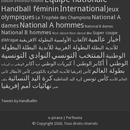
Division d'honneur hommes
International
Handball féminin
Jeux
olympiques
National A
Le Trophée des Champions
National A hommes
dames
National B dames
National B hommes
Super coupe
Non classé
Non classé @ar
أخبار عالمية
الألعاب الأولمبية
البطولة الافريقية
d'Afrique
البطولة
البطولة العربية للأندية البطلة
للأندية البطلة
المنتخب التونسي
النوادي التونسية
الوطنية
الوطني أ أكابر
الوطني أ كبريات
الوطني ب أكابر
الوطني ب كبريات
بطولة العالم
كأس إفريقيا للأندية الفائزة بالكؤوس
كأس الأبطال
كأس
كرة اليد النسائية
كأس تونس
كرة اليد الشاطئية
العالم للأندية
ملف
نهائيات أمم إفريقيا
تقني
Tweets by Handballtn
e-pirana
|
Perfexina
© Copyright 2026, Tous droits réservés