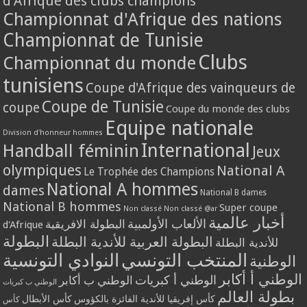
d'Afrique des clubs champions
Championnat d'Afrique des nations
Championnat de Tunisie
Clubs
Championnat du monde
tunisiens
Coupe d'Afrique des vainqueurs de
Coupe de Tunisie
coupe
Coupe du monde des clubs
Equipe nationale
Division d'honneur hommes
International
Handball féminin
Jeux
olympiques
National A
Le Trophée des Champions
National A hommes
dames
National B dames
National B hommes
Super coupe
Non classé
Non classé @ar
أخبار عالمية
الألعاب الأولمبية
البطولة الافريقية
d'Afrique
البطولة
البطولة العربية للأندية البطلة
للأندية البطلة
المنتخب التونسي
النوادي التونسية
الوطنية
الوطني أ أكابر
الوطني أ كبريات
الوطني ب أكابر
الوطني ب كبريات
بطولة العالم
كأس إفريقيا للأندية الفائزة بالكؤوس
كأس الأبطال
كأس