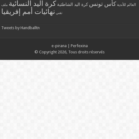
كرة اليد النسائية
كأس تونس
كرة اليد الشاطئية
العالم للأندية
ملف
نهائيات أمم إفريقيا
تقني
Tweets by Handballtn
e-pirana
|
Perfexina
© Copyright 2026, Tous droits réservés