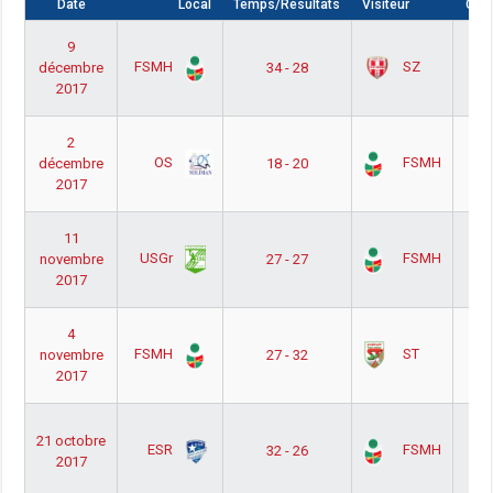
Date
Local
Temps/Résultats
Visiteur
Comp
 ب
9
FSMH
SZ
décembre
34 - 28
ة أ
2017
1
 ب
2
OS
FSMH
décembre
18 - 20
ة أ
2017
1
 ب
11
USGr
FSMH
novembre
27 - 27
ة أ
2017
1
 ب
4
FSMH
ST
novembre
27 - 32
ة أ
2017
1
 ب
21 octobre
ESR
FSMH
32 - 26
2017
ة أ
1