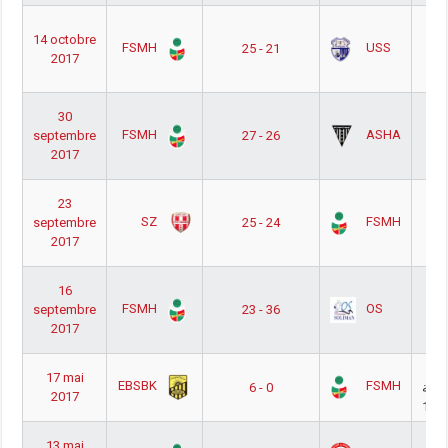
 ب
14 octobre
FSMH
USS
25 - 21
2017
ة أ
1
 ب
30
FSMH
ASHA
septembre
27 - 26
ة أ
2017
1
 ب
23
SZ
FSMH
septembre
25 - 24
ة أ
2017
1
 ب
16
FSMH
OS
septembre
23 - 36
ة أ
2017
1
 أ
17 mai
EBSBK
FSMH
6 - 0
موعة
2017
 أ
13 mai