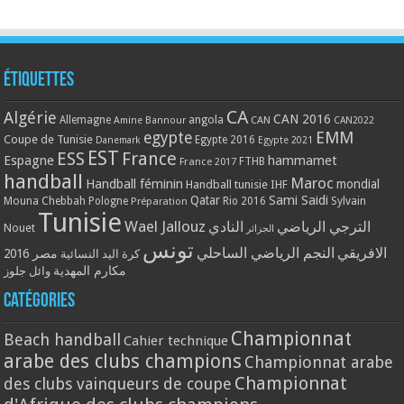
Étiquettes
CA
Algérie
CAN 2016
Allemagne
angola
CAN
Amine Bannour
CAN2022
EMM
egypte
Coupe de Tunisie
Egypte 2016
Danemark
Egypte 2021
EST
ESS
France
Espagne
hammamet
France 2017
FTHB
handball
Maroc
Handball féminin
mondial
Handball tunisie
IHF
Qatar
Sami Saidi
Mouna Chebbah
Pologne
Rio 2016
Sylvain
Préparation
Tunisie
Wael Jallouz
الترجي الرياضي
النادي
Nouet
الجزائر
تونس
الافريقي
النجم الرياضي الساحلي
مصر 2016
كرة اليد النسائية
مكارم المهدية
وائل جلوز
Catégories
Championnat
Beach handball
Cahier technique
arabe des clubs champions
Championnat arabe
Championnat
des clubs vainqueurs de coupe