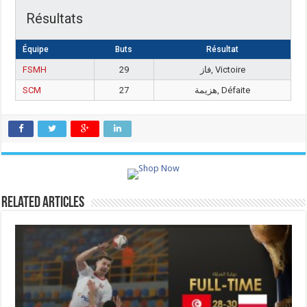
Résultats
Équipe
Buts
Résultat
FSMH
29
فاز, Victoire
SCM
27
هزيمة, Défaite
Related Articles