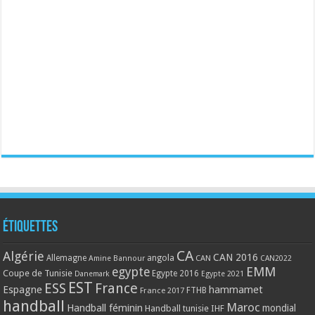
Étiquettes
CA
Algérie
CAN 2016
Allemagne
angola
CAN
Amine Bannour
CAN2022
EMM
egypte
Coupe de Tunisie
Egypte 2016
Danemark
Egypte 2021
EST
ESS
France
Espagne
hammamet
France 2017
FTHB
handball
Maroc
Handball féminin
mondial
Handball tunisie
IHF