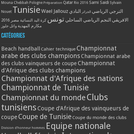
Qatar
Sami Saidi
Mouna Chebbah
Pologne
Rio 2016
Sylvain
Préparation
Tunisie
Wael Jallouz
الترجي الرياضي
النادي
Nouet
الجزائر
تونس
الافريقي
النجم الرياضي الساحلي
مصر 2016
كرة اليد النسائية
مكارم المهدية
وائل جلوز
Catégories
Championnat
Beach handball
Cahier technique
arabe des clubs champions
Championnat arabe
Championnat
des clubs vainqueurs de coupe
d'Afrique des clubs champions
Championnat d'Afrique des nations
Championnat de Tunisie
Clubs
Championnat du monde
tunisiens
Coupe d'Afrique des vainqueurs de
Coupe de Tunisie
coupe
Coupe du monde des clubs
Equipe nationale
Division d'honneur hommes