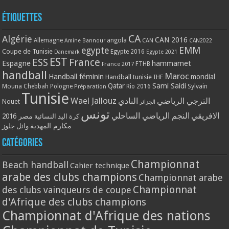
Étiquettes
CA
Algérie
CAN 2016
Allemagne
angola
CAN
Amine Bannour
CAN2022
EMM
egypte
Coupe de Tunisie
Egypte 2016
Danemark
Egypte 2021
EST
ESS
France
Espagne
hammamet
France 2017
FTHB
handball
Maroc
Handball féminin
mondial
Handball tunisie
IHF
Qatar
Sami Saidi
Mouna Chebbah
Pologne
Rio 2016
Sylvain
Préparation
Tunisie
Wael Jallouz
الترجي الرياضي
النادي
Nouet
الجزائر
تونس
الافريقي
النجم الرياضي الساحلي
مصر 2016
كرة اليد النسائية
مكارم المهدية
وائل جلوز
Catégories
Championnat
Beach handball
Cahier technique
arabe des clubs champions
Championnat arabe
Championnat
des clubs vainqueurs de coupe
d'Afrique des clubs champions
Championnat d'Afrique des nations