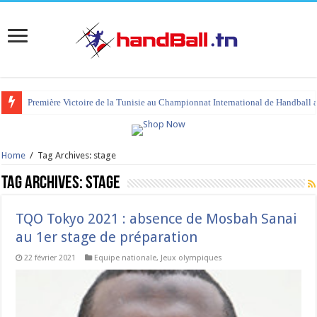
Première Victoire de la Tunisie au Championnat International de Handball 
tournoi international Hammamet 2023 : programme et liste des joueurs co
Home
/
Tag Archives: stage
Tag Archives:
stage
TQO Tokyo 2021 : absence de Mosbah Sanai
au 1er stage de préparation
22 février 2021
Equipe nationale
,
Jeux olympiques