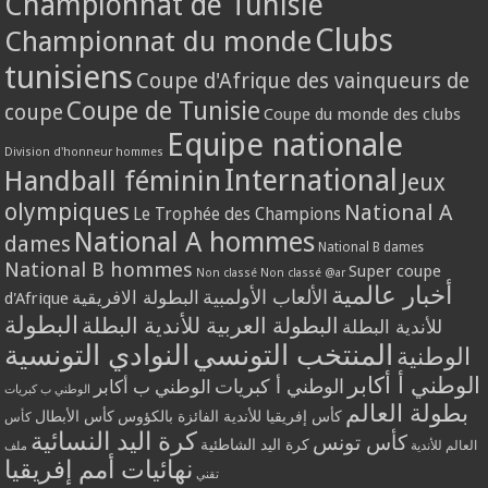
Championnat de Tunisie
Clubs
Championnat du monde
tunisiens
Coupe d'Afrique des vainqueurs de
Coupe de Tunisie
coupe
Coupe du monde des clubs
Equipe nationale
Division d'honneur hommes
International
Handball féminin
Jeux
olympiques
National A
Le Trophée des Champions
National A hommes
dames
National B dames
National B hommes
Super coupe
Non classé
Non classé @ar
أخبار عالمية
الألعاب الأولمبية
البطولة الافريقية
d'Afrique
البطولة
البطولة العربية للأندية البطلة
للأندية البطلة
المنتخب التونسي
النوادي التونسية
الوطنية
الوطني أ أكابر
الوطني أ كبريات
الوطني ب أكابر
الوطني ب كبريات
بطولة العالم
كأس إفريقيا للأندية الفائزة بالكؤوس
كأس الأبطال
كأس
كرة اليد النسائية
كأس تونس
كرة اليد الشاطئية
العالم للأندية
ملف
نهائيات أمم إفريقيا
تقني