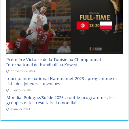
Première Victoire de la Tunisie au Championnat
International de Handball au Koweït
7 novembre 2024
tournoi international Hammamet 2023 : programme et
liste des joueurs convoqués
30 octobre 2023
Mondial Pologne/Suède 2023 : tout le programme , les
groupes et les résultats du mondial
9 janvier 2023