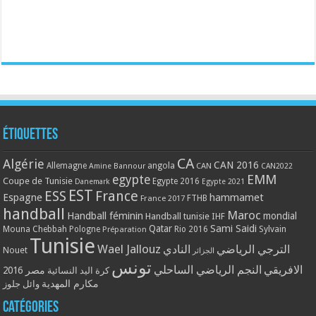
Étiquettes
CA
Algérie
CAN 2016
Allemagne
angola
CAN
Amine Bannour
CAN2022
EMM
egypte
Coupe de Tunisie
Egypte 2016
Danemark
Egypte 2021
EST
ESS
France
Espagne
hammamet
France 2017
FTHB
handball
Maroc
Handball féminin
mondial
Handball tunisie
IHF
Qatar
Sami Saidi
Mouna Chebbah
Pologne
Rio 2016
Sylvain
Préparation
Tunisie
Wael Jallouz
الترجي الرياضي
النادي
Nouet
الجزائر
تونس
الافريقي
النجم الرياضي الساحلي
مصر 2016
كرة اليد النسائية
مكارم المهدية
وائل جلوز
Catégories