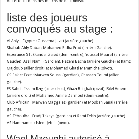
de l’éffectif dans des matchs de haut niveau.
liste des joueurs
convoqués au stage :
Al Ahly – Egypte : Oussema Jaziri (arrière gauche).
Shabab Ahly Dubai : Mohamed Ridha Frad (arrière Gauche).
Espérance ST: Skander Zaied (demi-centre), Youssef Maaref (arrière
Gauche), Assil Namli (Gardien), Hazem Bacha (arrière Gauche) et Ramzi
Majdoub (ailier droit) et Mohamed Ghazi Memmiche (pivot).
CS Sakiet Ezzit : Marwen Soussi (gardien), Ghassen Toumi (ailier
gauche).
ES Sahel : Issam Rzig (ailier droit), Ghazi Belghali (pivot), Bilel Hmem
(arrière droit) et Mohamed Amine Darmoul (demi-centre).
Club Africain : Marwen Maggaiez (gardien) et Mosbah Sanai (arrière
gauche).
AS Téboulba : Fradj Tekaya (gardien) et Rami Fekih (arrière gauche).
AS Hammamet : Islem Jebali (pivot).
Wael Mzoughi autorisé à