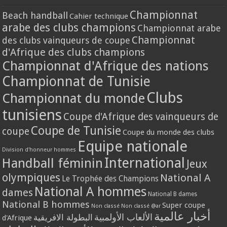
Championnat
Beach handball
Cahier technique
arabe des clubs champions
Championnat arabe
Championnat
des clubs vainqueurs de coupe
d'Afrique des clubs champions
Championnat d'Afrique des nations
Championnat de Tunisie
Clubs
Championnat du monde
tunisiens
Coupe d'Afrique des vainqueurs de
Coupe de Tunisie
coupe
Coupe du monde des clubs
Equipe nationale
Division d'honneur hommes
International
Handball féminin
Jeux
olympiques
National A
Le Trophée des Champions
National A hommes
dames
National B dames
National B hommes
Super coupe
Non classé
Non classé @ar
أخبار عالمية
الألعاب الأولمبية
البطولة الافريقية
d'Afrique