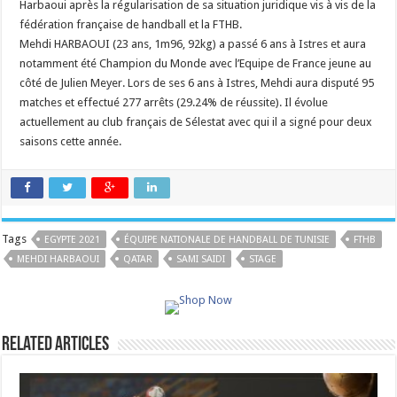
Harbaoui après la régularisation de sa situation juridique vis à vis de la
fédération française de handball et la FTHB.
Mehdi HARBAOUI (23 ans, 1m96, 92kg) a passé 6 ans à Istres et aura
notamment été Champion du Monde avec l’Equipe de France jeune au
côté de Julien Meyer. Lors de ses 6 ans à Istres, Mehdi aura disputé 95
matches et effectué 277 arrêts (29.24% de réussite). Il évolue
actuellement au club français de Sélestat avec qui il a signé pour deux
saisons cette année.
Tags
EGYPTE 2021
ÉQUIPE NATIONALE DE HANDBALL DE TUNISIE
FTHB
MEHDI HARBAOUI
QATAR
SAMI SAIDI
STAGE
Related Articles