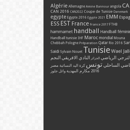
CA
Algérie
Allemagne
angola
Amine Bannour
CAN 2016
Coupe de Tunisie
CAN2022
Danemark
EMM
egypte
Espa
Egypte 2016
Egypte 2021
EST
ESS
France
France 2017
FTHB
handball
hammamet
Handball fémini
Maroc
mondial
Handball tunisie
IHF
Mouna
Qatar
Sa
Chebbah
Pologne
Rio 2016
Préparation
Tunisie
Wael Jal
Saidi
Sylvain Nouet
لترجي الرياضي
النادي الافريقي
النجم
الجزائر
تونس
ياضي الساحلي
مصر
كرة اليد النسائية
مكارم المهدية
2016
وائل جلوز