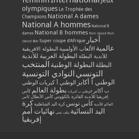
Jeux
olympiques
Le Trophée des
National A dames
Champions
National A hommes
National B
National B hommes
dames
Non classé
Non
أخبار
Super coupe d'Afrique
classé @ar
عالمية
الألعاب الأولمبية
البطولة الافريقية
البطولة العربية للأندية
للأندية البطلة
المنتخب
البطولة الوطنية
البطلة
التونسي
النوادي التونسية
الوطني أ أكابر
الوطني أ كبريات
الوطني
بطولة العالم
ب أكابر
كأس
الوطني ب كبريات
إفريقيا للأندية الفائزة بالكؤوس
كأس الأبطال
كأس
كرة
كأس تونس
كرة اليد الشاطئية
العالم للأندية
اليد النسائية
نهائيات أمم
ملف تقني
إفريقيا