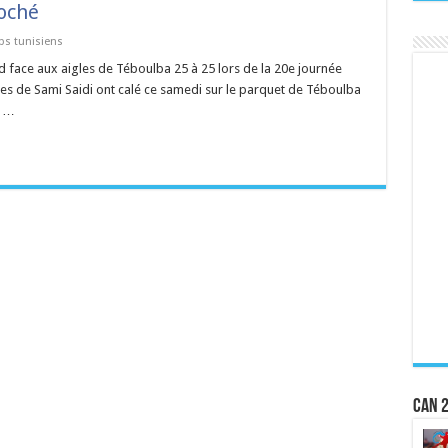
roché
bs tunisiens
nd face aux aigles de Téboulba 25 à 25 lors de la 20e journée
s de Sami Saidi ont calé ce samedi sur le parquet de Téboulba
s …
CAN 2