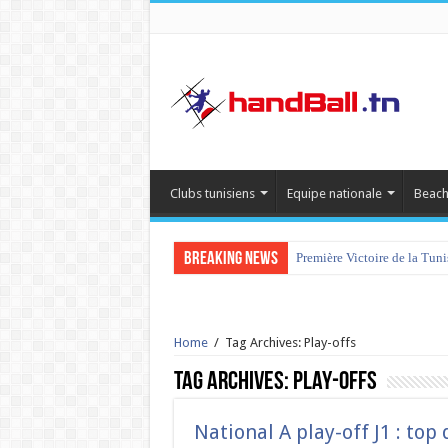
Clubs tunisiens
Equipe nationale
Beach
Breaking News
Première Victoire de la Tun
Home
/
Tag Archives: Play-offs
Tag Archives:
Play-offs
National A play-off J1 : top