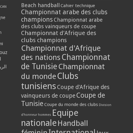
Beach handball
Cahier technique
CAN
Championnat arabe des clubs
gne
champions
Championnat arabe
des clubs vainqueurs de coupe
Championnat d'Afrique des
n
clubs champions
mi
Championnat d'Afrique
louz
Championnat
des nations
ا
de Tunisie
Championnat
الر
Clubs
du monde
tunisiens
Coupe d'Afrique des
Coupe de
vainqueurs de coupe
Tunisie
Coupe du monde des clubs
Division
Equipe
d'honneur hommes
nationale
Handball
International
féminin