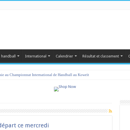
 handball
International
Calendrier
Résultat et classement
C
isie au Championnat International de Handball au Koweït
 départ ce mercredi